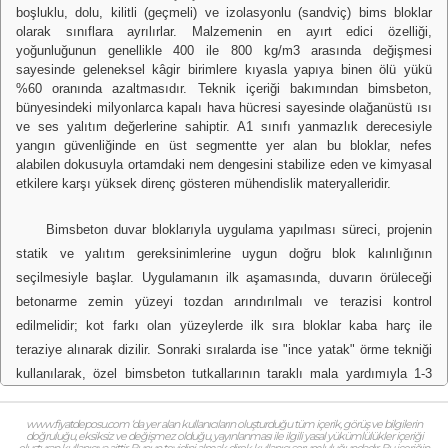
boşluklu, dolu, kilitli (geçmeli) ve izolasyonlu (sandviç) bims bloklar
olarak sınıflara ayrılırlar. Malzemenin en ayırt edici özelliği,
yoğunluğunun genellikle 400 ile 800 kg/m3 arasında değişmesi
sayesinde geleneksel kâgir birimlere kıyasla yapıya binen ölü yükü
%60 oranında azaltmasıdır. Teknik içeriği bakımından bimsbeton,
bünyesindeki milyonlarca kapalı hava hücresi sayesinde olağanüstü ısı
ve ses yalıtım değerlerine sahiptir. A1 sınıfı yanmazlık derecesiyle
yangın güvenliğinde en üst segmentte yer alan bu bloklar, nefes
alabilen dokusuyla ortamdaki nem dengesini stabilize eden ve kimyasal
etkilere karşı yüksek direnç gösteren mühendislik materyalleridir.
Bimsbeton duvar bloklarıyla uygulama yapılması süreci, projenin
statik ve yalıtım gereksinimlerine uygun doğru blok kalınlığının
seçilmesiyle başlar. Uygulamanın ilk aşamasında, duvarın örüleceği
betonarme zemin yüzeyi tozdan arındırılmalı ve terazisi kontrol
edilmelidir; kot farkı olan yüzeylerde ilk sıra bloklar kaba harç ile
teraziye alınarak dizilir. Sonraki sıralarda ise "ince yatak" örme tekniği
kullanılarak, özel bimsbeton tutkallarının taraklı mala yardımıyla 1-3
mm kalınlığında sürülmesi, ısı köprülerini minimize etmek için önemli
aşamalardan biridir. Uygulama teknikleri açısından, bims blokların
www.fiyatdeposu.com ‘da yer alan kullanıcıların oluşturduğu tüm içerik, görüş ve bilgilerin
doğruluğu, eksiksiz ve değişmez olduğu, yayınlanması ile ilgili yasal yükümlülükler içeriği
gözenekli dokusu harç suyunu hızla emebileceği için örümden hemen