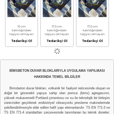
Dahil)
Hariç) (İşçilik)
900 kg/m³, 900
kg/m³ hariç)
(Malzeme Dahil)
15 cm
17,5 cm
17,5 cm
kalınlığındaki
kalınlığındaki
kalınlığındaki
taşıyıcı olmayan
taşıyıcı olmayan
taşıyıcı olmayan
bimsbeton duvar
bimsbeton duvar
bimsbeton duvar
Tedarikçi Ol
Tedarikçi Ol
Tedarikçi Ol
blokları ile duvar
blokları ile duvar
blokları ile duvar
yapılması
yapılması
yapılması
(bimsbeton tutkalı
(bimsbeton tutkalı
(bimsbeton tutkalı
ile) (min. 1,50
ile) (min. 1,50
ile) (min. 1,50
N/mm² ve 600-
N/mm² ve 600-
N/mm² ve 600-
900 kg/m³, 900
900 kg/m³, 900
900 kg/m³, 900
kg/m³ hariç)
kg/m³ hariç)
kg/m³ hariç)
(Malzeme Hariç)
(Malzeme Dahil)
(Malzeme Hariç)
BİMSBETON DUVAR BLOKLARIYLA UYGULAMA YAPILMASI
(İşçilik)
(İşçilik)
HAKKINDA TEMEL BİLGİLER
Bimsbeton duvar blokları, volkanik bir faaliyet neticesinde oluşan ve
doğal bir gözenekli yapıya sahip olan pomza (bims) agregasının,
yüksek mukavemetli Portland çimentosu ve su ile teknolojik bir birleşim
sürecinden geçirilerek endüstriyel vibrasyonlu presleme makinelerinde
şekillendirilmesiyle elde edilen hafif yapı elemanlarıdır. TS EN 771-3 ve
TS EN 771-4 standartları çerçevesinde tanımlanan bu teknik doneler;