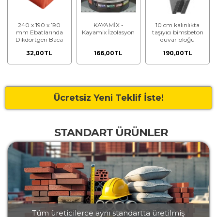
240 x 190 x 190
KAYAMİX -
10 cm kalınlıkta
mm Ebatlarında
Kayamix İzolasyon
taşıyıcı bimsbeton
Dikdörtgen Baca
duvar bloğu
Tuğlası
32,00TL
166,00TL
190,00TL
Ücretsiz Yeni Teklif İste!
STANDART ÜRÜNLER
Tüm üreticilerce aynı standartta üretilmiş