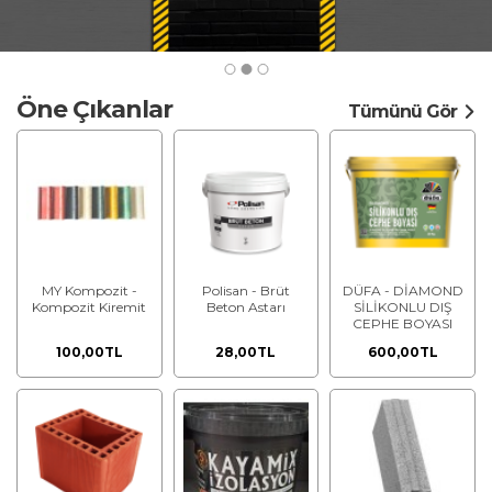
Öne Çıkanlar
Tümünü Gör
MY Kompozit -
Polisan - Brüt
DÜFA - DİAMOND
Kompozit Kiremit
Beton Astarı
SİLİKONLU DIŞ
CEPHE BOYASI
100,00TL
28,00TL
600,00TL