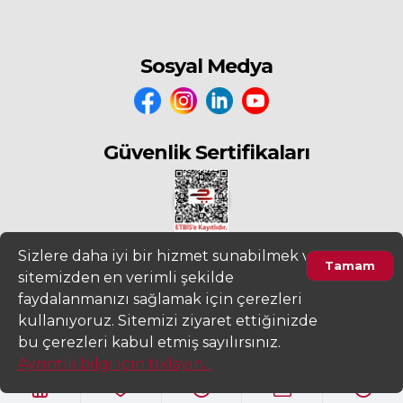
Sosyal Medya
Güvenlik Sertifikaları
Sizlere daha iyi bir hizmet sunabilmek ve
Tamam
sitemizden en verimli şekilde
2022
www.fiyatdeposu.com
Altera Bilgi Teknolojileri LTD. ŞTİ. Her
faydalanmanızı sağlamak için çerezleri
Hakkı Saklıdır.
kullanıyoruz. Sitemizi ziyaret ettiğinizde
Gizlilik ve KVKK Aydınlatma Metni
Kullanım Sözleşmesi
bu çerezleri kabul etmiş sayılırsınız.
Ayrıntılı bilgi için tıklayın...