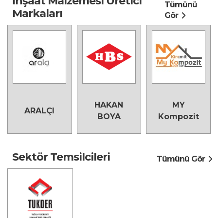
İnşaat Malzemesi Üretici
Tümünü
Markaları
Gör
HAKAN
MY
ARALÇI
BOYA
Kompozit
Sektör Temsilcileri
Tümünü Gör