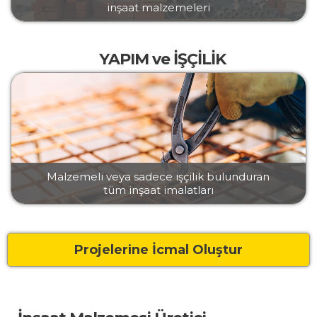
inşaat malzemeleri
YAPIM ve İŞÇİLİK
Malzemeli veya sadece işçilik bulunduran
tüm inşaat imalatları
Projelerine İcmal Oluştur