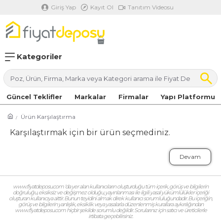
Giriş Yap
Kayıt Ol
Tanıtım Videosu
Kategoriler
Güncel Teklifler
Markalar
Firmalar
Yapı Platformu
Ürün Karşılaştırma
Karşılaştırmak için bir ürün seçmediniz.
Devam
www.fiyatdeposu.com ‘da yer alan kullanıcıların oluşturduğu tüm içerik, görüş ve bilgilerin
doğruluğu, eksiksiz ve değişmez olduğu, yayınlanması ile ilgili yasal yükümlülükler içeriği
oluşturan kullanıcıya aittir. Bunun teyidini almak direk kullanıcı sorumluluğundadır. Bu içeriğin,
görüş ve bilgilerin yanlışlık, eksiklik veya yasalarla düzenlenmiş kurallara aykırılığından
www.fiyatdeposu.com hiçbir şekilde sorumlu değildir. Sorularınız için satıcı ve üreticilerle
irtibata geçebilirsiniz.