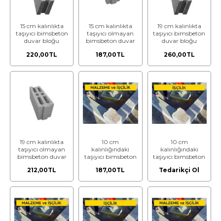
15 cm kalınlıkta
15 cm kalınlıkta
19 cm kalınlıkta
taşıyıcı bimsbeton
taşıyıcı olmayan
taşıyıcı bimsbeton
duvar bloğu
bimsbeton duvar
duvar bloğu
bloğu
220,00TL
187,00TL
260,00TL
19 cm kalınlıkta
10 cm
10 cm
taşıyıcı olmayan
kalınlığındaki
kalınlığındaki
bimsbeton duvar
taşıyıcı bimsbeton
taşıyıcı bimsbeton
bloğu
duvar blokları ile
duvar blokları ile
212,00TL
187,00TL
Tedarikçi Ol
duvar yapılması
duvar yapılması
(bimsbeton tutkalı
(bimsbeton tutkalı
ile) (min. 5 N/mm²
ile) (min. 5 N/mm²
ve min. 900
ve min. 900
kg/m³) (Malzeme
kg/m³) (Malzeme
Dahil)
Hariç) (İşçilik)