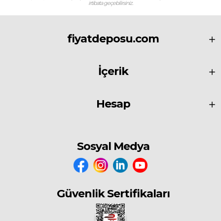
irtibata geçebilirsiniz.
10 cm karşılamasına (bindirme kuralı) dikkat edilmelidir. Uygulama
teknikleri açısından, kolon-duvar birleşim noktalarında mekanik
bağlantıyı güçlendirmek için "duvar mili" veya "l" ankraj elemanları
fiyatdeposu.com
kullanılmalı, üst kat kiriş birleşimlerinde ise yapısal hareketleri
karşılamak amacıyla yaklaşık 2 cm'lik bir boşluk bırakılarak bu kısım
poliüretan dolgu malzemesi ile kapatılmalıdır.
İçerik
Dikkat edilecek teknik hususlar arasında, bims blokların gözenekli
Hesap
yapısı nedeniyle uygulama öncesinde hafifçe nemlendirilmesi yer alır;
bu işlem harcın veya tutkalın suyunun blok tarafından hızla emilip
aderans kaybı yaşanmasını önler. Kesme işlemleri sırasında blokların
çatlamaması için elmas uçlu dairesel testereler kullanılmalı, tesisat
Sosyal Medya
kanalları ise bloğun taşıma kapasitesini zayıflatmayacak şekilde kanal
açma makineleri ile açılmalıdır. Isı yalıtım performansı baz alındığında,
bimsbetonun Lambda - ısı iletim katsayısı, yoğunluğuna ve boşluk
yapısına bağlı olarak 0,10 ile 0,20 W/mK aralığında seyreder. Bu düşük
Güvenlik Sertifikaları
değerler, çoğu iklim bölgesinde bimsbeton duvarların ek bir mantolama
katmanına ihtiyaç duymadan (veya daha ince bir katmanla) enerji kimlik
belgesi gerekliliklerini karşılamasını sağlar. Pürüzlü yüzey dokusu, hem