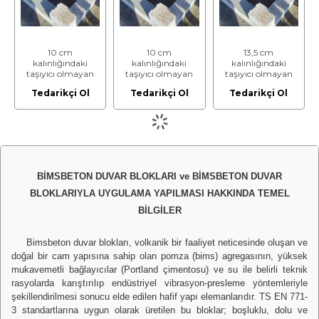
10 cm
10 cm
13,5 cm
kalınlığındaki
kalınlığındaki
kalınlığındaki
taşıyıcı olmayan
taşıyıcı olmayan
taşıyıcı olmayan
bimsbeton duvar
bimsbeton duvar
bimsbeton duvar
Tedarikçi Ol
Tedarikçi Ol
Tedarikçi Ol
blokları ile duvar
blokları ile duvar
blokları ile duvar
yapılması
yapılması
yapılması
(bimsbeton tutkalı
(bimsbeton tutkalı
(bimsbeton tutkalı
ile) (min. 1,50
ile) (min. 1,50
ile) (min. 1,50
N/mm² ve 600-
N/mm² ve 600-
N/mm² ve 600-
900 kg/m³, 900
900 kg/m³, 900
900 kg/m³, 900
kg/m³ hariç)
kg/m³ hariç)
kg/m³ hariç)
(Malzeme Dahil)
(Malzeme Hariç)
(Malzeme Dahil)
BİMSBETON DUVAR BLOKLARI ve BİMSBETON DUVAR
(İşçilik)
BLOKLARIYLA UYGULAMA YAPILMASI HAKKINDA TEMEL
BİLGİLER
Bimsbeton duvar blokları, volkanik bir faaliyet neticesinde oluşan ve
doğal bir cam yapısına sahip olan pomza (bims) agregasının, yüksek
mukavemetli bağlayıcılar (Portland çimentosu) ve su ile belirli teknik
rasyolarda karıştırılıp endüstriyel vibrasyon-presleme yöntemleriyle
şekillendirilmesi sonucu elde edilen hafif yapı elemanlarıdır. TS EN 771-
3 standartlarına uygun olarak üretilen bu bloklar; boşluklu, dolu ve