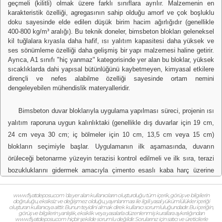
geçmeli (kilitli) olmak üzere farklı sınıflara ayrılır. Malzemenin en
karakteristik özelliği, agregasının sahip olduğu amorf ve çok boşluklu
doku sayesinde elde edilen düşük birim hacim ağırlığıdır (genellikle
400-800 kg/m³ aralığı). Bu teknik doneler, bimsbeton blokları geleneksel
kil tuğlalara kıyasla daha hafif, ısı yalıtım kapasitesi daha yüksek ve
ses sönümleme özelliği daha gelişmiş bir yapı malzemesi haline getirir.
Ayrıca, A1 sınıfı "hiç yanmaz" kategorisinde yer alan bu bloklar, yüksek
sıcaklıklarda dahi yapısal bütünlüğünü kaybetmeyen, kimyasal etkilere
dirençli ve nefes alabilme özelliği sayesinde ortam nemini
dengeleyebilen mühendislik materyalleridir.
Bimsbeton duvar bloklarıyla uygulama yapılması süreci, projenin ısı
yalıtım raporuna uygun kalınlıktaki (genellikle dış duvarlar için 19 cm,
24 cm veya 30 cm; iç bölmeler için 10 cm, 13,5 cm veya 15 cm)
blokların seçimiyle başlar. Uygulamanın ilk aşamasında, duvarın
örüleceği betonarme yüzeyin terazisi kontrol edilmeli ve ilk sıra, terazi
bozukluklarını gidermek amacıyla çimento esaslı kaba harç üzerine
ipinde ve şakulünde dizilmelidir. Sonraki sıralarda ise "ince yatak" örme
tekniği kullanılarak, özel bimsbeton tutkallarının taraklı mala ile 1-3 mm
www.fiyatdeposu.com ‘da yer alan kullanıcıların oluşturduğu tüm içerik, görüş ve bilgilerin
doğruluğu, eksiksiz ve değişmez olduğu, yayınlanması ile ilgili yasal yükümlülükler içeriği
kalınlığında sürülmesi, ısı köprülerini minimize etmek için önemli
oluşturan kullanıcıya aittir. Bunun teyidini almak direk kullanıcı sorumluluğundadır. Bu içeriğin,
görüş ve bilgilerin yanlışlık, eksiklik veya yasalarla düzenlenmiş kurallara aykırılığından
aşamalardan biridir. Bloklar yerleştirilirken dikey derzlerin birbirini en az
www.fiyatdeposu.com hiçbir şekilde sorumlu değildir. Sorularınız için satıcı ve üreticilerle