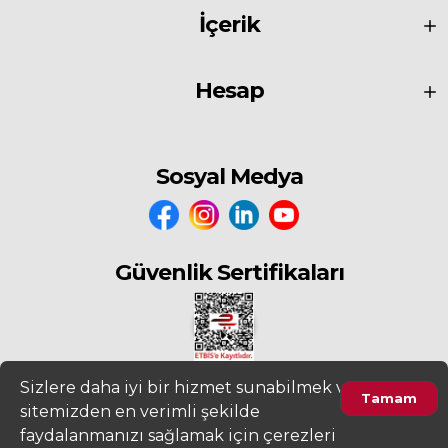
İçerik
Hesap
Sosyal Medya
Güvenlik Sertifikaları
Sizlere daha iyi bir hizmet sunabilmek ve
Tamam
sitemizden en verimli şekilde
2022
www.fiyatdeposu.com
Altera Bilgi Teknolojileri LTD. ŞTİ. Her
faydalanmanızı sağlamak için çerezleri
Hakkı Saklıdır.