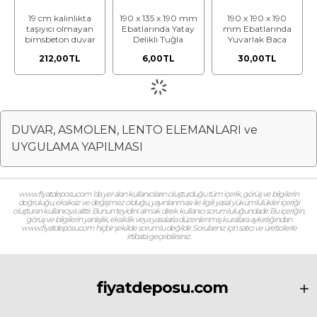
19 cm kalınlıkta
190 x 135 x 190 mm
190 x 190 x 190
taşıyıcı olmayan
Ebatlarında Yatay
mm Ebatlarında
bimsbeton duvar
Delikli Tuğla
Yuvarlak Baca
bloğu
Tuğlası
212,00TL
6,00TL
30,00TL
DUVAR, ASMOLEN, LENTO ELEMANLARI ve
UYGULAMA YAPILMASI
www.fiyatdeposu.com ‘da yer alan kullanıcıların oluşturduğu tüm içerik, görüş ve bilgilerin
doğruluğu, eksiksiz ve değişmez olduğu, yayınlanması ile ilgili yasal yükümlülükler içeriği
oluşturan kullanıcıya aittir. Bunun teyidini almak direk kullanıcı sorumluluğundadır. Bu içeriğin,
görüş ve bilgilerin yanlışlık, eksiklik veya yasalarla düzenlenmiş kurallara aykırılığından
www.fiyatdeposu.com hiçbir şekilde sorumlu değildir. Sorularınız için satıcı ve üreticilerle
irtibata geçebilirsiniz.
fiyatdeposu.com