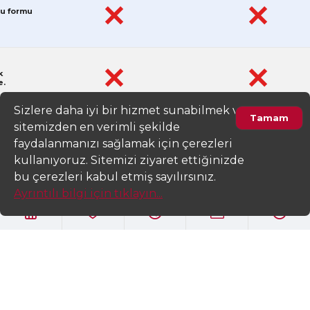
✕
✕
ru formu
✕
✕
k
e.
Sizlere daha iyi bir hizmet sunabilmek ve
Tamam
sitemizden en verimli şekilde
✕
✕
 blog
faydalanmanızı sağlamak için çerezleri
kullanıyoruz. Sitemizi ziyaret ettiğinizde
bu çerezleri kabul etmiş sayılırsınız.
Ayrıntılı bilgi için tıklayın...
YILLIK
4.000 TL + K
ÜCRETSİZ