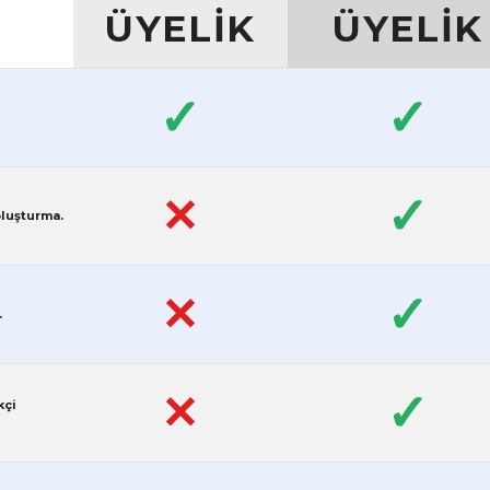
ÜYELİK
ÜYELİK
✓
✓
✓
✕
oluşturma.
✓
✕
.
✓
✕
kçi