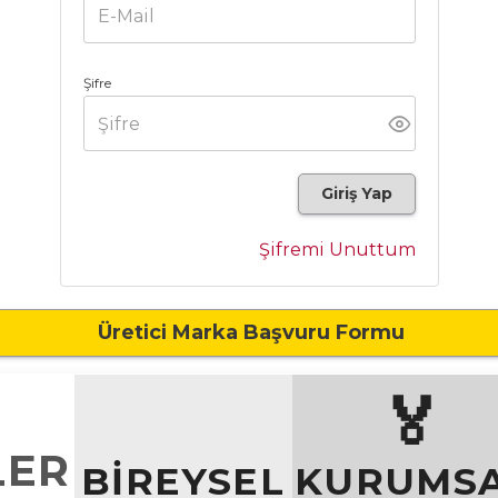
Şifre
Giriş Yap
Şifremi Unuttum
Üretici Marka Başvuru Formu
🏅
LER
BİREYSEL
KURUMS