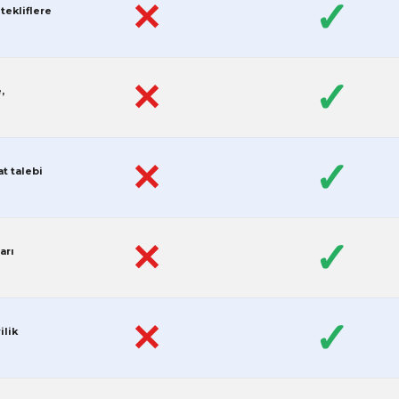
✓
✕
tekliflere
✓
✕
,
✓
✕
at talebi
✓
✕
arı
✓
✕
ilik