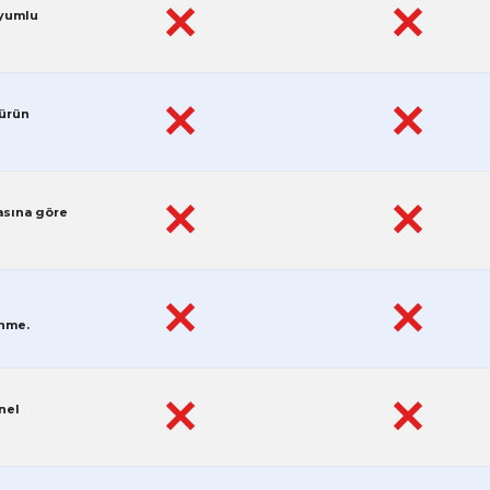
✕
✕
uyumlu
✕
✕
 ürün
✕
✕
asına göre
✕
✕
ünme.
✕
✕
nel