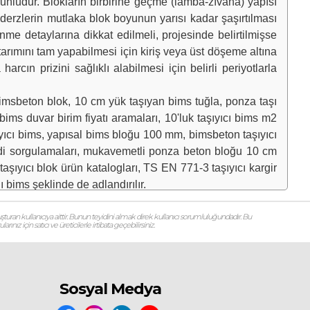
unludur. Blokların birbirine geçme (lamba-zıvana) yapısı
 derzlerin mutlaka blok boyunun yarısı kadar şaşırtılması
nme detaylarına dikkat edilmeli, projesinde belirtilmişse
ktarımını tam yapabilmesi için kiriş veya üst döşeme altına
ın prizini sağlıklı alabilmesi için belirli periyotlarla
 bimsbeton blok, 10 cm yük taşıyan bims tuğla, ponza taşı
ims duvar birim fiyatı aramaları, 10'luk taşıyıcı bims m2
şıyıcı bims, yapısal bims bloğu 100 mm, bimsbeton taşıyıcı
adedi sorgulamaları, mukavemetli ponza beton bloğu 10 cm
i taşıyıcı blok ürün katalogları, TS EN 771-3 taşıyıcı kargir
 bims şeklinde de adlandırılır.
şturan kullanıcıya aittir. Bunun teyidini almak direk kullanıcı sorumluluğundadır. Bu
ız için satıcı ve üreticilerle irtibata geçebilirsiniz.
Sosyal Medya
m 5 N/mm² ve Brüt Kuru Birim Hacim Kütlesi minimum 900