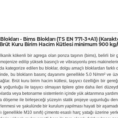
 Blokları - Bims Blokları (TS EN 771-3+A1) (Kar
Brüt Kuru Birim Hacim Kütlesi minimum 900 kg
kanik kökenli bir agrega olan ponza taşının (bims), belirli bir
mojenize edilip yüksek basınçlı ve vibrasyonlu pres makinelerind
a kategorize edilen bu bloklar, dolgu amaçlı bloklardan farkl
iğinde, bu blokların basınç dayanımı genellikle 5.0 N/mm² ve ü
ğlar. Brüt kuru birim hacim kütlesi, taşıyıcı özelliğin bir gere
 yoğunluğu ile taşıyıcı olmayan tiplere göre daha ileri düzeyde 
pılarda veya betonarme sistemlerin içinde yük aktarımına yardımcı
eme ile birleşeceği yüzeyin statik projeye uygunluğu denetleni
rlenmesi ve şakulünde bir kurulum yapılması hayati bir aşamadır. 
ellikle M10 sınıfı) çimento esaslı harç yatağı üzerine yerleşt