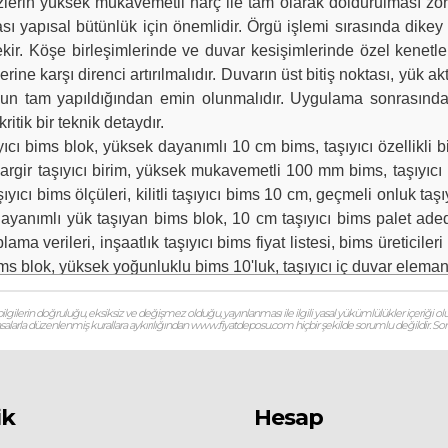
lerin yüksek mukavemetli harç ile tam olarak doldurulması zor
ası yapısal bütünlük için önemlidir. Örgü işlemi sırasında dikey
ekir. Köşe birleşimlerinde ve duvar kesişimlerinde özel kenetle
rine karşı direnci artırılmalıdır. Duvarın üst bitiş noktası, yük a
n tam yapıldığından emin olunmalıdır. Uygulama sonrasında harc
itik bir teknik detaydır.
ıcı bims blok, yüksek dayanımlı 10 cm bims, taşıyıcı özellikli
argir taşıyıcı birim, yüksek mukavemetli 100 mm bims, taşıyıcı b
yıcı bims ölçüleri, kilitli taşıyıcı bims 10 cm, geçmeli onluk ta
n dayanımlı yük taşıyan bims blok, 10 cm taşıyıcı bims palet 
lama verileri, inşaatlık taşıyıcı bims fiyat listesi, bims üreticiler
ms blok, yüksek yoğunluklu bims 10'luk, taşıyıcı iç duvar elemanı
gilerin doğruluğu, eksiksiz ve değişmez olduğu, yayınlanması ile ilgili yasal yükümlülükler içeriği olu
 yasalarla düzenlenmiş kurallara aykırılığından www.fiyatdeposu.com hiçbir şekilde sorumlu değildir. Soruların
ik
Hesap
kları (TS EN 771-3+A1) (Karakteristik Basınç Dayanımı minimu