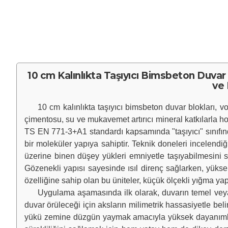
10 cm Kalınlıkta Taşıyıcı Bimsbeton Duvar
ve 
10 cm kalınlıkta taşıyıcı bimsbeton duvar blokları, vol
çimentosu, su ve mukavemet artırıcı mineral katkılarla ho
TS EN 771-3+A1 standardı kapsamında "taşıyıcı" sınıfınd
bir moleküler yapıya sahiptir. Teknik doneleri incelend
üzerine binen düşey yükleri emniyetle taşıyabilmesini sa
Gözenekli yapısı sayesinde ısıl direnç sağlarken, yüksek
özelliğine sahip olan bu üniteler, küçük ölçekli yığma ya
Uygulama aşamasında ilk olarak, duvarın temel veya döş
duvar örüleceği için aksların milimetrik hassasiyetle beli
yükü zemine düzgün yaymak amacıyla yüksek dayanımlı (gen