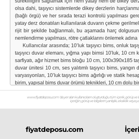
sürekliliğini sağlamak için hem yatay hem de dikey derz
olsa dahi, taşıyıcı sistemlerde dikey derzlerin harçlanm
(bağlı örgü) ve her sırada terazi kontrolü yapılması ger
yatay derz donatıları kullanılarak duvarın çekme gerilmele
rijit bir şekilde bağlanmalı, bu aşamada harç dolgusunu
nemlendirme yapılması, rötre çatlaklarını önlemek adına kr
Kullanıcılar arasında; 10’luk taşıyıcı bims, onluk taşıy
taşıyıcı duvar elemanı, yığma yapı bimsi 10'luk, 10 cm k
sarfiyatı, ağır hizmet bims bloğu 10 cm, 100x390x185 taşı
duvar ünitesi 10 cm, ses yalıtımlı taşıyıcı bims, yangı
varyasyonları, 10’luk taşıyıcı bims ağırlığı ve statik hesap
birim, yapısal bims duvar örümü teknikleri, 10 cm dolu bi
Malzeme Fiyatı
www.fiyatdeposu.com ‘da yer alan kullanıcıların oluşturduğu tüm içerik, görüş ve bil
içeriğin, görüş ve bilgilerin yanlışlık, eksiklik veya
10.130.2921 - Rayiç Pozu Tanımı:
Poz No:
10.130.2921
Eski Poz No:
04.749/21C01
fiyatdeposu.com
İçer
Tanım:
10 cm kalınlıkta taşıyıcı bims beton duvar blo
kg/m³)