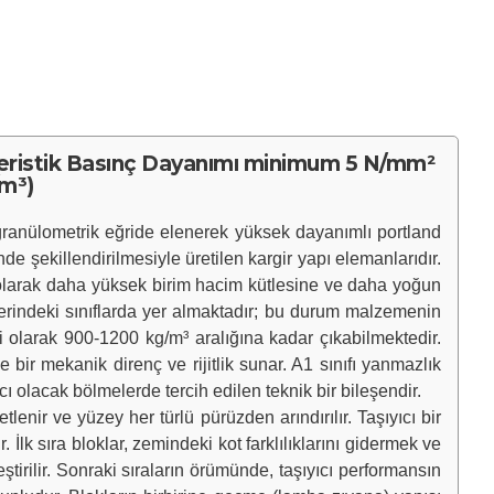
akteristik Basınç Dayanımı minimum 5 N/mm²
/m³)
 granülometrik eğride elenerek yüksek dayanımlı portland
e şekillendirilmesiyle üretilen kargir yapı elemanlarıdır.
ı olarak daha yüksek birim hacim kütlesine ve daha yoğun
zerindeki sınıflarda yer almaktadır; bu durum malzemenin
ği olarak 900-1200 kg/m³ aralığına kadar çıkabilmektedir.
bir mekanik direnç ve rijitlik sunar. A1 sınıfı yanmazlık
 olacak bölmelerde tercih edilen teknik bir bileşendir.
r ve yüzey her türlü pürüzden arındırılır. Taşıyıcı bir
İlk sıra bloklar, zemindeki kot farklılıklarını gidermek ve
irilir. Sonraki sıraların örümünde, taşıyıcı performansın