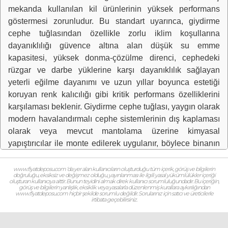
mekanda kullanılan kil ürünlerinin yüksek performans
göstermesi zorunludur. Bu standart uyarınca, giydirme
cephe tuğlasından özellikle zorlu iklim koşullarına
dayanıklılığı güvence altına alan düşük su emme
kapasitesi, yüksek donma-çözülme direnci, cephedeki
rüzgar ve darbe yüklerine karşı dayanıklılık sağlayan
yeterli eğilme dayanımı ve uzun yıllar boyunca estetiği
koruyan renk kalıcılığı gibi kritik performans özelliklerini
karşılaması beklenir. Giydirme cephe tuğlası, yaygın olarak
modern havalandırmalı cephe sistemlerinin dış kaplaması
olarak veya mevcut mantolama üzerine kimyasal
yapıştırıcılar ile monte edilerek uygulanır, böylece binanın
dış cephesine dayanıklılık ve zengin bir doku kazandırılır.
Kullanıcılar arasında; giydirme cephe tuğlası fiyat listesi,
www.fiyatdeposu.com ‘da yer alan kullanıcıların oluşturduğu tüm içerik, görüş ve bilgilerin
doğruluğu, eksiksiz ve değişmez olduğu, yayınlanması ile ilgili yasal yükümlülükler içeriği
havalandırmalı cephe tuğlası sistem detayı CAD, TS EN
oluşturan kullanıcıya aittir. Bunun teyidini almak direk kullanıcı sorumluluğundadır. Bu içeriğin,
görüş ve bilgilerin yanlışlık, eksiklik veya yasalarla düzenlenmiş kurallara aykırılığından
1304 tuğla test raporları, giydirme cephe tuğlası m2
www.fiyatdeposu.com hiçbir şekilde sorumlu değildir. Sorularınız için satıcı ve üreticilerle
irtibata geçebilirsiniz.
hesaplama formülü, dış cephe klinker tuğla kaplama
çeşitleri, giydirme cephe tuğlası montaj aşamaları ve harç