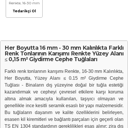
Renkte, 16-30 mm
Kalınlıkta, Yüzey
Tedarikçi Ol
Alanı ≤ 0.15 m²
Giydirme Cephe
Tuğlası
Her Boyutta 16 mm - 30 mm Kalınlıkta Farklı
Renk Tonlarının Karışımı Renkte Yüzey Alanı
≤ 0,15 m² Giydirme Cephe Tuğlaları
Farklı renk tonlarının karışımı Renkte, 16-30 mm Kalınlıkta,
Her Boyutta, Yüzey Alanı ≤ 0.15 m² Giydirme Cephe
Tuğlası - Binaların dış yüzeyine doğal bir tuğla estetiği
kazandırmak ve cepheyi çevresel etkilere karşı koruma
altına almak amacıyla kullanılan, taşıyıcı olmayan ve
genellikle ince kesitli seramik esaslı bir yapı malzemesidir.
Bu tuğlaların dayanım ve kalite özelliklerini belirleyen,
esasen kil kiremitleri ve bağlantı parçaları için geçerli olan
TS EN 1304 standardının gereklilikleri esas alınır; zira dış