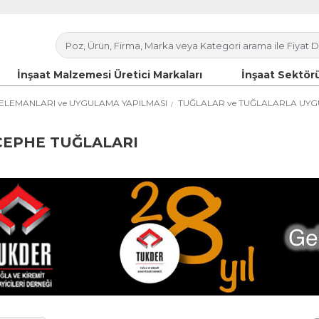
İnşaat Malzemesi Üretici Markaları
İnşaat Sektörü
ELEMANLARI ve UYGULAMA YAPILMASI
TUĞLALAR ve TUĞLALARLA UYG
CEPHE TUĞLALARI