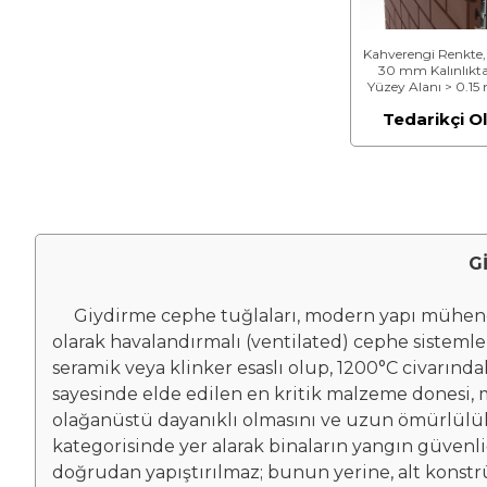
Kahverengi Renkte,
30 mm Kalınlıkta
Yüzey Alanı > 0.15
Giydirme Cephe Tuğ
Tedarikçi O
G
Giydirme cephe tuğlaları, modern yapı mühendis
olarak havalandırmalı (ventilated) cephe sisteml
seramik veya klinker esaslı olup, 1200°C civarınd
sayesinde elde edilen en kritik malzeme donesi, 
olağanüstü dayanıklı olmasını ve uzun ömürlülük s
kategorisinde yer alarak binaların yangın güvenl
doğrudan yapıştırılmaz; bunun yerine, alt konstrü