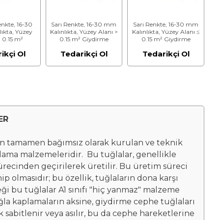
enkte, 16-30
Sarı Renkte, 16-30 mm
Sarı Renkte, 16-30 mm
ıkta, Yüzey
Kalınlıkta, Yüzey Alanı >
Kalınlıkta, Yüzey Alanı ≤
≤ 0.15 m²
0.15 m² Giydirme
0.15 m² Giydirme
ephe Tuğlası
Cephe Tuğlası
Cephe Tuğlası
ikçi Ol
Tedarikçi Ol
Tedarikçi Ol
ER
en tamamen bağımsız olarak kurulan ve teknik
lama malzemeleridir. Bu tuğlalar, genellikle
ürecinden geçirilerek üretilir. Bu üretim süreci
 olmasıdır; bu özellik, tuğlaların dona karşı
eği bu tuğlalar A1 sınıfı "hiç yanmaz" malzeme
la kaplamaların aksine, giydirme cephe tuğlaları
 sabitlenir veya asılır, bu da cephe hareketlerine