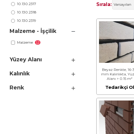
Sırala:
10.130.2317
10.130.2318
10.130.2319
10.130.2320
Malzeme - İşçilik
10.130.2321
Malzeme
12
10.130.2322
Yüzey Alanı
Beyaz Renkte, 16-
Kalınlık
mm Kalınlıkta, Yü
Alanı > 0.15 m²
Giydirme Cephe Tuğ
Renk
Tedarikçi O