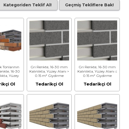
Kategoriden Teklif Al!
Geçmiş Tekliflere Bak!
k Tonlarının
Gri Renkte, 16-30 mm
Gri Renkte, 16-30 mm
enkte, 16-30
Kalınlıkta, Yüzey Alanı >
Kalınlıkta, Yüzey Alanı ≤
ıkta, Yüzey
0.15 m² Giydirme
0.15 m² Giydirme
≤ 0.15 m²
Cephe Tuğlası
Cephe Tuğlası
ikçi Ol
Tedarikçi Ol
Tedarikçi Ol
ephe Tuğlası