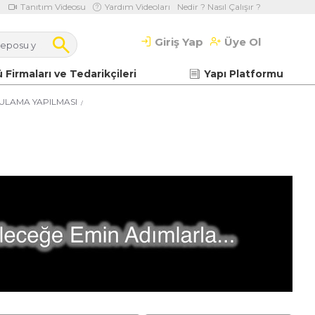
Tanıtım Videosu
Yardım Videoları
Nedir ? Nasıl Çalışır ?
Giriş Yap
Üye Ol
 Firmaları ve Tedarikçileri
Yapı Platformu
ULAMA YAPILMASI