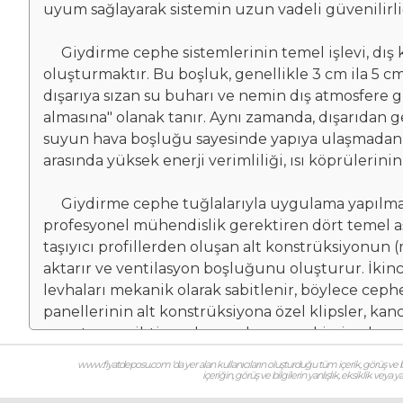
uyum sağlayarak sistemin uzun vadeli güvenilirliği
Giydirme cephe sistemlerinin temel işlevi, dış ka
oluşturmaktır. Bu boşluk, genellikle 3 cm ila 5 cm
dışarıya sızan su buharı ve nemin dış atmosfere gü
almasına" olanak tanır. Aynı zamanda, dışarıdan
suyun hava boşluğu sayesinde yapıya ulaşmadan aşa
arasında yüksek enerji verimliliği, ısı köprüler
Giydirme cephe tuğlalarıyla uygulama yapılması,
profesyonel mühendislik gerektiren dört temel a
taşıyıcı profillerden oluşan alt konstrüksiyonun 
aktarır ve ventilasyon boşluğunu oluşturur. İkinc
levhaları mekanik olarak sabitlenir, böylece cephe
panellerinin alt konstrüksiyona özel klipsler, kanc
yapıştırıcıya ihtiyaç duymadan yerçekimine karşı 
ventilasyonu engellemeyecek şekilde açık bırakıla
www.fiyatdeposu.com ‘da yer alan kullanıcıların oluşturduğu tüm içerik, görüş ve bil
dolgusu havalandırma prensibini kesinlikle bozm
içeriğin, görüş ve bilgilerin yanlışlık, eksiklik veya