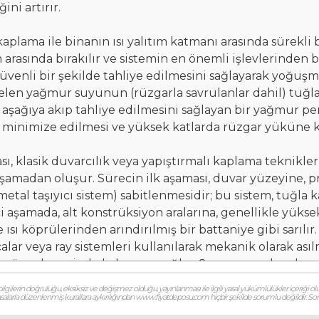
ni artırır.
plama ile binanın ısı yalıtım katmanı arasında sürekli 
 arasında bırakılır ve sistemin en önemli işlevlerinden b
venli bir şekilde tahliye edilmesini sağlayarak yoğuşma 
 gelen yağmur suyunun (rüzgarla savrulanlar dahil) tu
ğıya akıp tahliye edilmesini sağlayan bir yağmur perdes
inin minimize edilmesi ve yüksek katlarda rüzgar yükün
 klasik duvarcılık veya yapıştırmalı kaplama teknikler
şamadan oluşur. Sürecin ilk aşaması, duvar yüzeyine, p
(metal taşıyıcı sistem) sabitlenmesidir; bu sistem, tuğl
i aşamada, alt konstrüksiyon aralarına, genellikle yüks
 ısı köprülerinden arındırılmış bir battaniye gibi sarıl
alar veya ray sistemleri kullanılarak mekanik olarak asıl
güvenle yerinde kalmasını sağlar. Son aşama olan derz i
bilir (açık derz) veya özel, esnek derz dolgu malzemeler
gilerin doğruluğu, eksiksiz ve değişmez olduğu, yayınlanması ile ilgili yasal yükümlülükler içeriği olu
amalıdır.
 yasalarla düzenlenmiş kurallara aykırılığından www.fiyatdeposu.com hiçbir şekilde sorumlu değildir. Soruların