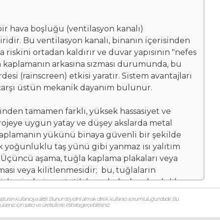
bir hava boşluğu (ventilasyon kanalı)
iridir. Bu ventilasyon kanalı, binanın içerisinden
riskini ortadan kaldırır ve duvar yapısının "nefes
ğla kaplamanın arkasına sızması durumunda, bu
i (rainscreen) etkisi yaratır. Sistem avantajları
e karşı üstün mekanik dayanım bulunur.
inden tamamen farklı, yüksek hassasiyet ve
rojeye uygun yatay ve düşey akslarda metal
a kaplamanın yükünü binaya güvenli bir şekilde
ek yoğunluklu taş yünü gibi yanmaz ısı yalıtım
ır. Üçüncü aşama, tuğla kaplama plakaları veya
ması veya kilitlenmesidir; bu, tuğlaların
şleminde ise, estetik kaygılarla derz boşlukları
i ile doldurulabilir; ancak derzin yapısı ve
şturan kullanıcıya aittir. Bunun teyidini almak direk kullanıcı sorumluluğundadır. Bu
ız için satıcı ve üreticilerle irtibata geçebilirsiniz.