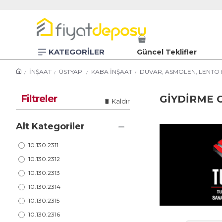
KATEGORİLER
Güncel Teklifler
İNŞAAT
ÜSTYAPI
KABA İNŞAAT
DUVAR, ASMOLEN, LENTO 
Filtreler
GİYDİRME 
Kaldır
Alt Kategoriler
10.130.2311
10.130.2312
10.130.2313
10.130.2314
10.130.2315
10.130.2316