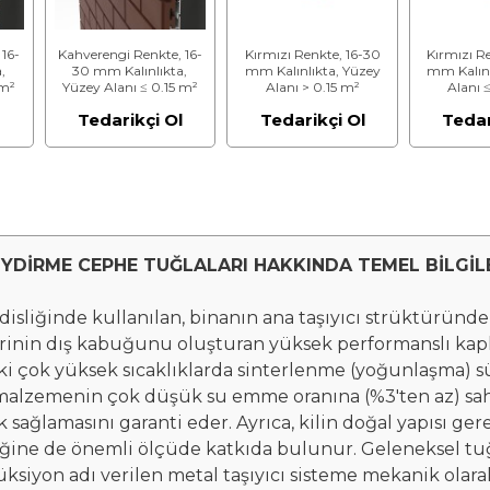
 16-
Kahverengi Renkte, 16-
Kırmızı Renkte, 16-30
Kırmızı R
,
30 mm Kalınlıkta,
mm Kalınlıkta, Yüzey
mm Kalınl
 m²
Yüzey Alanı ≤ 0.15 m²
Alanı > 0.15 m²
Alanı 
lası
Giydirme Cephe Tuğlası
Giydirme Cephe Tuğlası
Giydirme C
l
Tedarikçi Ol
Tedarikçi Ol
Tedar
İYDİRME CEPHE TUĞLALARI HAKKINDA TEMEL BİLGİL
liğinde kullanılan, binanın ana taşıyıcı strüktüründ
erinin dış kabuğunu oluşturan yüksek performanslı kap
aki çok yüksek sıcaklıklarda sinterlenme (yoğunlaşma) s
malzemenin çok düşük su emme oranına (%3'ten az) sahip
ağlamasını garanti eder. Ayrıca, kilin doğal yapısı ger
iğine de önemli ölçüde katkıda bulunur. Geleneksel tuğ
ksiyon adı verilen metal taşıyıcı sisteme mekanik olarak