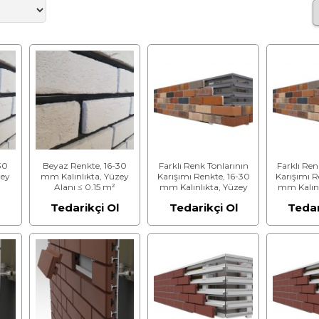
30
Beyaz Renkte, 16-30
Farklı Renk Tonlarının
Farklı Ren
zey
mm Kalınlıkta, Yüzey
Karışımı Renkte, 16-30
Karışımı R
Alanı ≤ 0.15 m²
mm Kalınlıkta, Yüzey
mm Kalınl
lası
Giydirme Cephe Tuğlası
Alanı > 0.15 m²
Alanı 
l
Tedarikçi Ol
Tedarikçi Ol
Tedar
Giydirme Cephe Tuğlası
Giydirme C