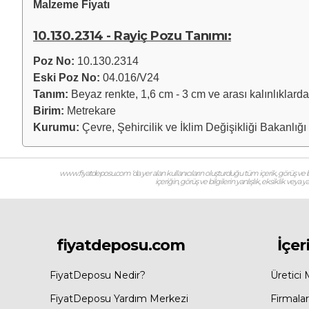
Malzeme Fiyatı
10.130.2314 - Rayiç Pozu Tanımı:
Poz No:
10.130.2314
Eski Poz No:
04.016/V24
Tanım:
Beyaz renkte, 1,6 cm - 3 cm ve arası kalınlıklard
Birim:
Metrekare
Kurumu:
Çevre, Şehircilik ve İklim Değişikliği Bakanlığı
www.fiyatdeposu.com ‘da yer alan kullanıcıların oluşturduğu tüm içerik, görüş ve bil
içeriğin, görüş ve bilgilerin yanlışlık, eksiklik veya
fiyatdeposu.com
İçer
FiyatDeposu Nedir?
Üretici 
FiyatDeposu Yardım Merkezi
Firmalar