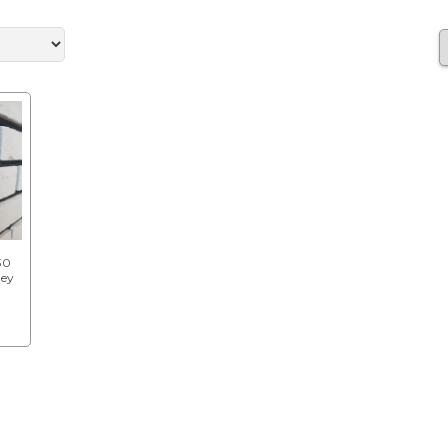
30
zey
lası
l