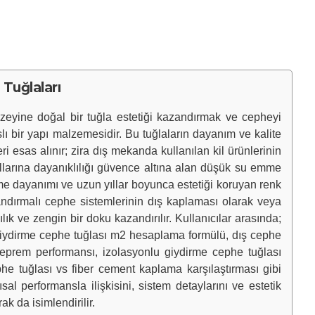
Tuğlaları
eyine doğal bir tuğla estetiği kazandırmak ve cepheyi
slı bir yapı malzemesidir. Bu tuğlaların dayanım ve kalite
ri esas alınır; zira dış mekanda kullanılan kil ürünlerinin
llarına dayanıklılığı güvence altına alan düşük su emme
me dayanımı ve uzun yıllar boyunca estetiği koruyan renk
alandırmalı cephe sistemlerinin dış kaplaması olarak veya
k ve zengin bir doku kazandırılır. Kullanıcılar arasında;
, giydirme cephe tuğlası m2 hesaplama formülü, dış cephe
deprem performansı, izolasyonlu giydirme cephe tuğlası
phe tuğlası vs fiber cement kaplama karşılaştırması gibi
al performansla ilişkisini, sistem detaylarını ve estetik
k da isimlendirilir.