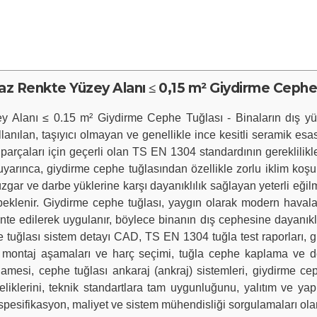
z Renkte Yüzey Alanı ≤ 0,15 m² Giydirme Cephe 
y Alanı ≤ 0.15 m² Giydirme Cephe Tuğlası - Binaların dış yüz
anılan, taşıyıcı olmayan ve genellikle ince kesitli seramik esa
tı parçaları için geçerli olan TS EN 1304 standardının gereklilikle
yarınca, giydirme cephe tuğlasından özellikle zorlu iklim koşu
gar ve darbe yüklerine karşı dayanıklılık sağlayan yeterli eğil
ası beklenir. Giydirme cephe tuğlası, yaygın olarak modern hav
te edilerek uygulanır, böylece binanın dış cephesine dayanıklılı
phe tuğlası sistem detayı CAD, TS EN 1304 tuğla test raporları
sı montaj aşamaları ve harç seçimi, tuğla cephe kaplama ve 
amesi, cephe tuğlası ankaraj (ankraj) sistemleri, giydirme ce
liklerini, teknik standartlara tam uygunluğunu, yalıtım ve yapıs
spesifikasyon, maliyet ve sistem mühendisliği sorgulamaları olara