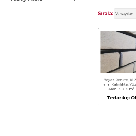
Sırala:
Beyaz Renkte, 16-
mm Kalınlıkta, Yü
Alanı ≤ 0.15 m²
Giydirme Cephe Tuğ
Tedarikçi O