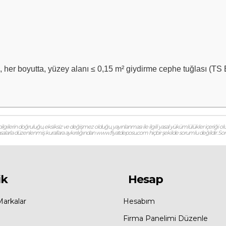
a, her boyutta, yüzey alanı ≤ 0,15 m² giydirme cephe tuğlası (T
gilerin doğruluğu, eksiksiz ve değişmez olduğu, yayınlanması ile ilgili yasal yükümlülükler içeriği olu
 yasalarla düzenlenmiş kurallara aykırılığından www.fiyatdeposu.com hiçbir şekilde sorumlu değildir. Soruların
ik
Hesap
Markalar
Hesabım
Firma Panelimi Düzenle