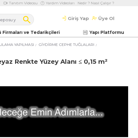
Tanıtım Videosu
Yardım Videoları
Nedir ? Nasıl Çalışır ?
Giriş Yap
Üye Ol
 Firmaları ve Tedarikçileri
Yapı Platformu
ULAMA YAPILMASI
GİYDİRME CEPHE TUĞLALARI
eyaz Renkte Yüzey Alanı ≤ 0,15 m²