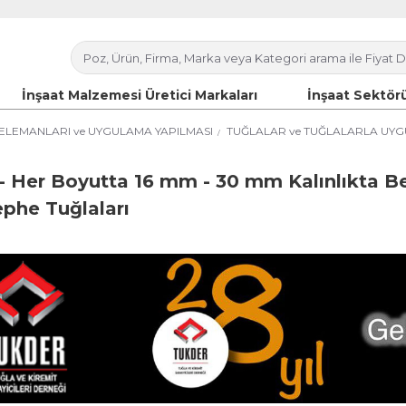
İnşaat Malzemesi Üretici Markaları
İnşaat Sektörü
ELEMANLARI ve UYGULAMA YAPILMASI
TUĞLALAR ve TUĞLALARLA UYG
 - Her Boyutta 16 mm - 30 mm Kalınlıkta B
phe Tuğlaları