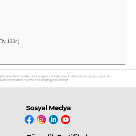
S EN 1304)
şturan kullanıcıya aittir. Bunun teyidini almak direk kullanıcı sorumluluğundadır. Bu
ız için satıcı ve üreticilerle irtibata geçebilirsiniz.
Sosyal Medya