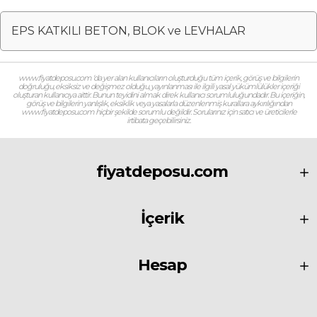
EPS KATKILI BETON, BLOK ve LEVHALAR
www.fiyatdeposu.com ‘da yer alan kullanıcıların oluşturduğu tüm içerik, görüş ve bilgilerin
doğruluğu, eksiksiz ve değişmez olduğu, yayınlanması ile ilgili yasal yükümlülükler içeriği
oluşturan kullanıcıya aittir. Bunun teyidini almak direk kullanıcı sorumluluğundadır. Bu içeriğin,
görüş ve bilgilerin yanlışlık, eksiklik veya yasalarla düzenlenmiş kurallara aykırılığından
www.fiyatdeposu.com hiçbir şekilde sorumlu değildir. Sorularınız için satıcı ve üreticilerle
irtibata geçebilirsiniz.
fiyatdeposu.com
İçerik
Hesap