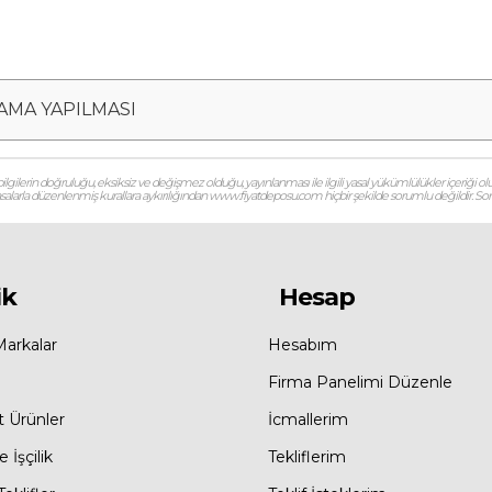
LAMA YAPILMASI
gilerin doğruluğu, eksiksiz ve değişmez olduğu, yayınlanması ile ilgili yasal yükümlülükler içeriği olu
 yasalarla düzenlenmiş kurallara aykırılığından www.fiyatdeposu.com hiçbir şekilde sorumlu değildir. Soruların
ik
Hesap
Markalar
Hesabım
Firma Panelimi Düzenle
t Ürünler
İcmallerim
 İşçilik
Tekliflerim