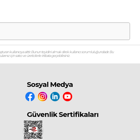
şturan kullanıcıya aittir. Bunun teyidini almak direk kullanıcı sorumluluğundadır. Bu
ız için satıcı ve üreticilerle irtibata geçebilirsiniz.
Sosyal Medya
Güvenlik Sertifikaları