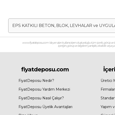
EPS KATKILI BETON, BLOK, LEVHALAR ve UYGU
www.fiyatdeposu.com ‘da yer alan kullanıcıların oluşturduğu tüm içerik, görüş ve bil
içeriğin, görüş ve bilgilerin yanlışlık, eksiklik veya
fiyatdeposu.com
İçer
FiyatDeposu Nedir?
Üretici 
FiyatDeposu Yardım Merkezi
Firmalar
FiyatDeposu Nasıl Çalışır?
Standar
FiyatDeposu Üyelik Avantajları
Yapım ve