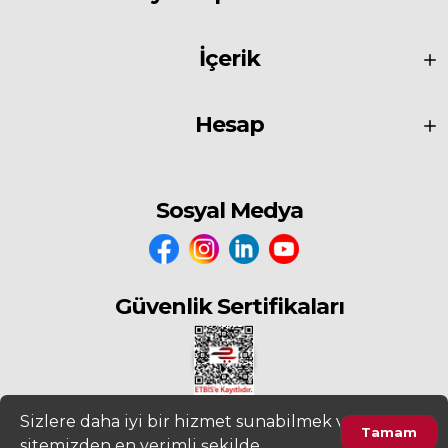
İçerik
Hesap
Sosyal Medya
Güvenlik Sertifikaları
Sizlere daha iyi bir hizmet sunabilmek ve
Tamam
sitemizden en verimli şekilde