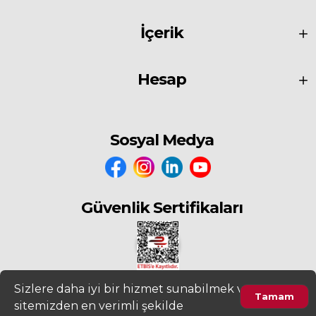
İçerik
Hesap
Sosyal Medya
Güvenlik Sertifikaları
Sizlere daha iyi bir hizmet sunabilmek ve
Tamam
sitemizden en verimli şekilde
2022
www.fiyatdeposu.com
Altera Bilgi Teknolojileri LTD. ŞTİ. Her