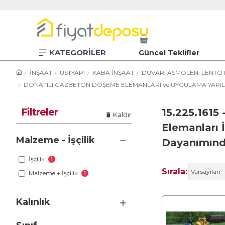
KATEGORİLER
Güncel Teklifler
İNŞAAT
ÜSTYAPI
KABA İNŞAAT
DUVAR, ASMOLEN, LENTO 
DONATILI GAZBETON DÖŞEME ELEMANLARI ve UYGULAMA YAPIL
Filtreler
15.225.1615 
Kaldır
Elemanları 
Malzeme - İşçilik
Dayanımınd
İşçilik
1
Sırala:
Malzeme + İşçilik
1
Kalınlık