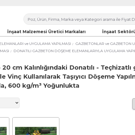
İnşaat Malzemesi Üretici Markaları
İnşaat Sektörü
ELEMANLARI ve UYGULAMA YAPILMASI
GAZBETONLAR ve GAZBETON U
MASI
DONATILI GAZBETON DÖŞEME ELEMANLARIYLA UYGULAMA YAPI
- 20 cm Kalınlığındaki Donatılı - Teçhizat
İle Vinç Kullanılarak Taşıyıcı Döşeme Yapı
a, 600 kg/m³ Yoğunlukta