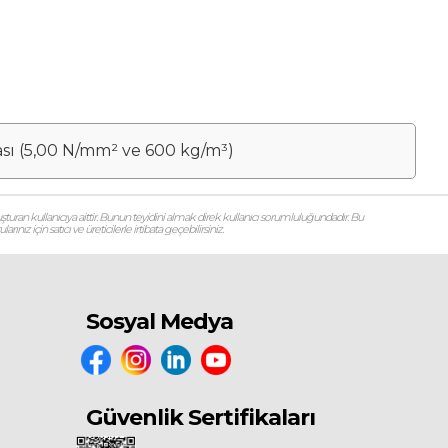
ası (5,00 N/mm² ve 600 kg/m³)
şturan kullanıcıya aittir. Bunun teyidini almak direk kullanıcı sorumluluğundadır. Bu
ız için satıcı ve üreticilerle irtibata geçebilirsiniz.
Sosyal Medya
Güvenlik Sertifikaları