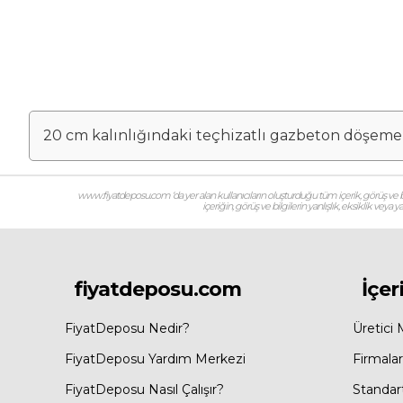
20 cm kalınlığındaki teçhizatlı gazbeton döşeme 
www.fiyatdeposu.com ‘da yer alan kullanıcıların oluşturduğu tüm içerik, görüş ve bil
içeriğin, görüş ve bilgilerin yanlışlık, eksiklik veya
fiyatdeposu.com
İçer
FiyatDeposu Nedir?
Üretici 
FiyatDeposu Yardım Merkezi
Firmalar
FiyatDeposu Nasıl Çalışır?
Standar