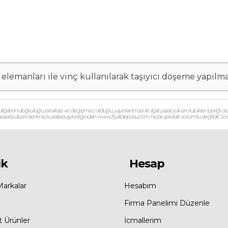
elemanları ile vinç kullanılarak taşıyıcı döşeme yapılm
gilerin doğruluğu, eksiksiz ve değişmez olduğu, yayınlanması ile ilgili yasal yükümlülükler içeriği olu
 yasalarla düzenlenmiş kurallara aykırılığından www.fiyatdeposu.com hiçbir şekilde sorumlu değildir. Soruların
ik
Hesap
Markalar
Hesabım
Firma Panelimi Düzenle
t Ürünler
İcmallerim