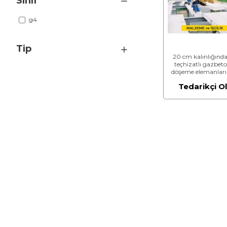
Sınıf
g4
Tip
20 cm kalınlığında
teçhizatlı gazbet
döşeme elemanları 
vinç kullanılarak taş
Tedarikçi O
döşeme yapılması (
N/mm² ve 600 kg/
(Malzeme Dahil)