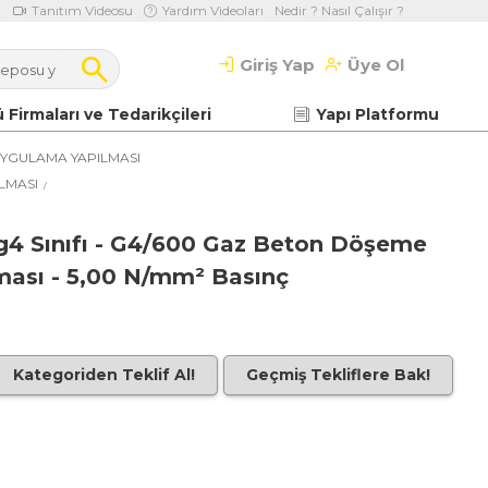
Tanıtım Videosu
Yardım Videoları
Nedir ? Nasıl Çalışır ?
Giriş Yap
Üye Ol
 Firmaları ve Tedarikçileri
Yapı Platformu
YGULAMA YAPILMASI
LMASI
lı g4 Sınıfı - G4/600 Gaz Beton Döşeme
lması - 5,00 N/mm² Basınç
Kategoriden Teklif Al!
Geçmiş Tekliflere Bak!