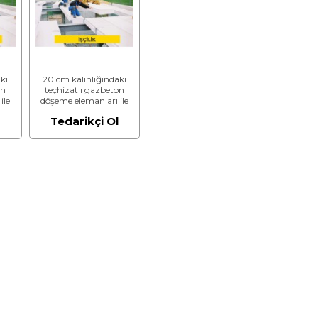
ki
20 cm kalınlığındaki
on
teçhizatlı gazbeton
ile
döşeme elemanları ile
ıyıcı
vinç kullanılarak taşıyıcı
l
Tedarikçi Ol
5,00
döşeme yapılması (5,00
m³)
N/mm² ve 600 kg/m³)
(Malzeme Hariç) (İşçilik)