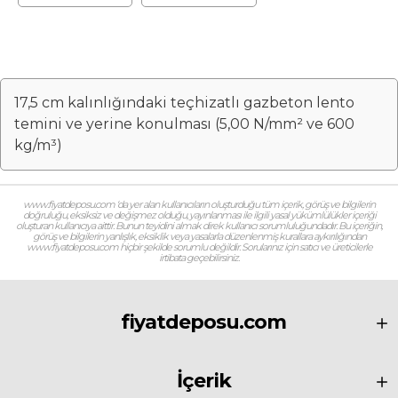
konulması (5,00
konulması (5,00
N/mm² ve 600
N/mm² ve 600
kg/m³) (Malzeme
kg/m³) (Malzeme
Dahil)
Hariç) (İşçilik)
17,5 cm kalınlığındaki teçhizatlı gazbeton lento
temini ve yerine konulması (5,00 N/mm² ve 600
kg/m³)
www.fiyatdeposu.com ‘da yer alan kullanıcıların oluşturduğu tüm içerik, görüş ve bilgilerin
doğruluğu, eksiksiz ve değişmez olduğu, yayınlanması ile ilgili yasal yükümlülükler içeriği
oluşturan kullanıcıya aittir. Bunun teyidini almak direk kullanıcı sorumluluğundadır. Bu içeriğin,
görüş ve bilgilerin yanlışlık, eksiklik veya yasalarla düzenlenmiş kurallara aykırılığından
www.fiyatdeposu.com hiçbir şekilde sorumlu değildir. Sorularınız için satıcı ve üreticilerle
irtibata geçebilirsiniz.
fiyatdeposu.com
İçerik