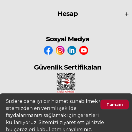
Hesap
Sosyal Medya
Güvenlik Sertifikaları
Sizlere daha iyi bir hizmet sunabilmek ve
Tamam
sitemizden en verimli şekilde
2022
www.fiyatdeposu.com
Altera Bilgi Teknolojileri LTD. ŞTİ. Her
faydalanmanızı sağlamak için çerezleri
Hakkı Saklıdır.
kullanıyoruz. Sitemizi ziyaret ettiğinizde
Ürünleri Filtrele
Gizlilik ve KVKK Aydınlatma Metni
Kullanım Sözleşmesi
bu çerezleri kabul etmiş sayılırsınız.