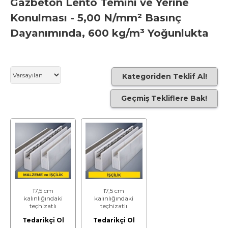
Gazbeton Lento Temini ve Yerine
Konulması - 5,00 N/mm² Basınç
Dayanımında, 600 kg/m³ Yoğunlukta
Kategoriden Teklif Al!
Geçmiş Tekliflere Bak!
17,5 cm
17,5 cm
kalınlığındaki
kalınlığındaki
teçhizatlı
teçhizatlı
gazbeton lento
gazbeton lento
Tedarikçi Ol
Tedarikçi Ol
temini ve yerine
temini ve yerine