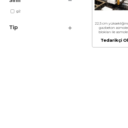
Sınıf
g2
22,5 cm yüksekliğin
Tip
gazbeton asmole
blokları ile asmol
döşeme yapılması (
Tedarikçi O
N/mm² ve 400 kg/
(Malzeme Dahil)