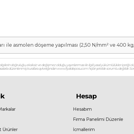
rı ile asmolen döşeme yapılması (2,50 N/mm² ve 400 kg
gilerin doğruluğu, eksiksiz ve değişmez olduğu, yayınlanması ile ilgili yasal yükümlülükler içeriği olu
 yasalarla düzenlenmiş kurallara aykırılığından www.fiyatdeposu.com hiçbir şekilde sorumlu değildir. Soruların
ik
Hesap
Markalar
Hesabım
Firma Panelimi Düzenle
t Ürünler
İcmallerim