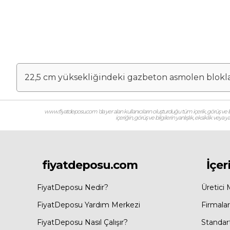
22,5 cm yüksekliğindeki gazbeton asmolen blokla
www.fiyatdeposu.com ‘da yer alan kullanıcıların oluşturduğu tüm içerik, görüş ve bil
içeriğin, görüş ve bilgilerin yanlışlık, eksiklik veya
fiyatdeposu.com
İçer
FiyatDeposu Nedir?
Üretici 
FiyatDeposu Yardım Merkezi
Firmalar
FiyatDeposu Nasıl Çalışır?
Standar