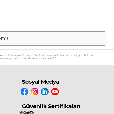
/m³)
şturan kullanıcıya aittir. Bunun teyidini almak direk kullanıcı sorumluluğundadır. Bu
ız için satıcı ve üreticilerle irtibata geçebilirsiniz.
Sosyal Medya
Güvenlik Sertifikaları