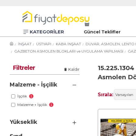
KATEGORİLER
Güncel Teklifler
İNŞAAT
ÜSTYAPI
KABA İNŞAAT
DUVAR, ASMOLEN, LENTO 
GAZBETON ASMOLEN BLOKLARI ve UYGULAMA YAPILMASI
GAZ
Filtreler
15.225.1304
Kaldır
Asmolen Dö
Malzeme - İşçilik
Sırala:
İşçilik
1
Malzeme + İşçilik
1
Yükseklik