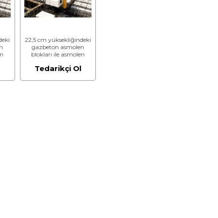
deki
22,5 cm yüksekliğindeki
n
gazbeton asmolen
en
blokları ile asmolen
2,50
döşeme yapılması (2,50
l
Tedarikçi Ol
m³)
N/mm² ve 400 kg/m³)
(Malzeme Hariç) (İşçilik)