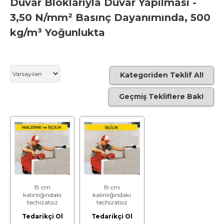
Duvar Bloklarıyla Duvar Yapılması -
3,50 N/mm² Basınç Dayanımında, 500
kg/m³ Yoğunlukta
Kategoriden Teklif Al!
Geçmiş Tekliflere Bak!
19 cm
19 cm
kalınlığındaki
kalınlığındaki
techizatsız
techizatsız
gazbeton duvar
gazbeton duvar
Tedarikçi Ol
Tedarikçi Ol
blokları ile duvar
blokları ile duvar