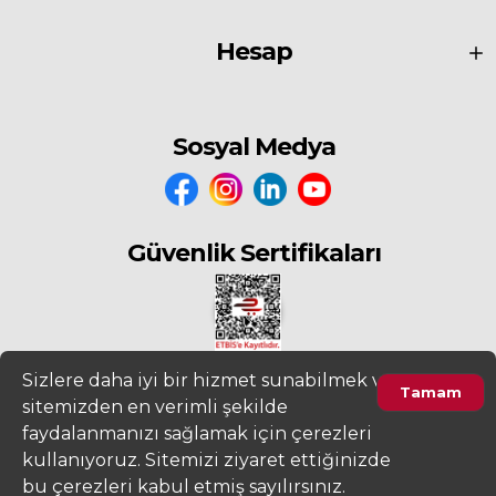
Hesap
Sosyal Medya
Güvenlik Sertifikaları
Sizlere daha iyi bir hizmet sunabilmek ve
Tamam
sitemizden en verimli şekilde
2022
www.fiyatdeposu.com
Altera Bilgi Teknolojileri LTD. ŞTİ. Her
faydalanmanızı sağlamak için çerezleri
Hakkı Saklıdır.
kullanıyoruz. Sitemizi ziyaret ettiğinizde
Ürünleri Filtrele
Gizlilik ve KVKK Aydınlatma Metni
Kullanım Sözleşmesi
bu çerezleri kabul etmiş sayılırsınız.