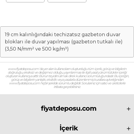
yapılması
yapılması
(gazbeton tutkalı
(gazbeton tutkalı
ile) (3,50 N/mm² ve
ile) (3,50 N/mm² ve
500 kg/m³)
500 kg/m³)
(Malzeme Dahil)
(Malzeme Hariç)
(İşçilik)
19 cm kalınlığındaki techizatsız gazbeton duvar
blokları ile duvar yapılması (gazbeton tutkalı ile)
(3,50 N/mm² ve 500 kg/m³)
www.fiyatdeposu.com ‘da yer alan kullanıcıların oluşturduğu tüm içerik, görüş ve bilgilerin
doğruluğu, eksiksiz ve değişmez olduğu, yayınlanması ile ilgili yasal yükümlülükler içeriği
oluşturan kullanıcıya aittir. Bunun teyidini almak direk kullanıcı sorumluluğundadır. Bu içeriğin,
görüş ve bilgilerin yanlışlık, eksiklik veya yasalarla düzenlenmiş kurallara aykırılığından
www.fiyatdeposu.com hiçbir şekilde sorumlu değildir. Sorularınız için satıcı ve üreticilerle
irtibata geçebilirsiniz.
fiyatdeposu.com
İçerik