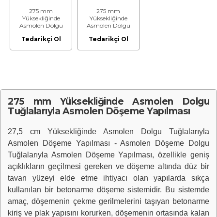
275 mm
275 mm
Yüksekliğinde
Yüksekliğinde
Asmolen Dolgu
Asmolen Dolgu
Tuğlalarıyla
Tuğlalarıyla
Tedarikçi Ol
Tedarikçi Ol
Asmolen Döşeme
Asmolen Döşeme
Malzemesi Dahil
Yapılması
Yapılması Fiyatı
Malzemesi Hariç
İşçilik Fiyatı
275 mm Yüksekliğinde Asmolen Dolgu
Tuğlalarıyla Asmolen Döşeme Yapılması
27,5 cm Yüksekliğinde Asmolen Dolgu Tuğlalarıyla
Asmolen Döşeme Yapılması - Asmolen Döşeme Dolgu
Tuğlalarıyla Asmolen Döşeme Yapılması, özellikle geniş
açıklıkların geçilmesi gereken ve döşeme altında düz bir
tavan yüzeyi elde etme ihtiyacı olan yapılarda sıkça
kullanılan bir betonarme döşeme sistemidir. Bu sistemde
amaç, döşemenin çekme gerilmelerini taşıyan betonarme
kiriş ve plak yapısını korurken, döşemenin ortasında kalan