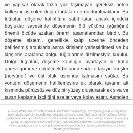
ve yapısal olarak fazla yük taşımayan gereksiz beton
kütlesini asmolen dolgu tuğlaları ile doldurulmaktadır. Bu
tuğlalar, döşeme kalınlığını sabit tutar, ancak içindeki
boşluklar sayesinde döşemenin ölü yükünü (ağırlığını)
önemli ölçüde azaltan önemli aşamalarından biridir. Bu
döşeme sistemi, genellikle kalıp üzerine önceden
belirlenmiş aralıklarla asma kirişlerin yerleştirilmesi ve bu
kirişlerin aralarına dolgu tuğlalarının dizilmesiyle kurulur.
Dolgu tuğlaları, döşeme kalınlığını ayarlayan bir kalıp
görevi görür ve dökülecek betonun sadece taşıyıcı kirişler
(nervürler) ve üst plak kısmında kalmasını sağlar. Bu
yöntem, döşemenin hafiflemesine ek olarak, tavanın alt
kısmında pürüzsüz ve düz bir yüzey oluşturarak ek sıva ve
tavan kaplama işçiliğini azaltır veya kolaylaştırır. Asmolen
tuğlaların içindeki boşluklu yapı, aynı zamanda döşemeye
bir miktar ısı ve ses yalıtımı katkısı da sunar, bu da katlar
www.fiyatdeposu.com ‘da yer alan kullanıcıların oluşturduğu tüm içerik, görüş ve bilgilerin
doğruluğu, eksiksiz ve değişmez olduğu, yayınlanması ile ilgili yasal yükümlülükler içeriği
arası ses ve ısı geçişini bir nebze kontrol altına almaya
oluşturan kullanıcıya aittir. Bunun teyidini almak direk kullanıcı sorumluluğundadır. Bu içeriğin,
görüş ve bilgilerin yanlışlık, eksiklik veya yasalarla düzenlenmiş kurallara aykırılığından
yardımcı olur. Sistemin doğru bir şekilde çalışması için,
www.fiyatdeposu.com hiçbir şekilde sorumlu değildir. Sorularınız için satıcı ve üreticilerle
irtibata geçebilirsiniz.
dolgu tuğlalarının sağlamlığı ve nervürlerle birlikte