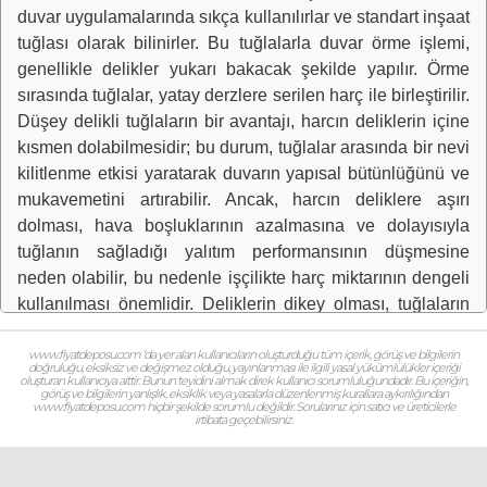
duvar uygulamalarında sıkça kullanılırlar ve standart inşaat
tuğlası olarak bilinirler. Bu tuğlalarla duvar örme işlemi,
genellikle delikler yukarı bakacak şekilde yapılır. Örme
sırasında tuğlalar, yatay derzlere serilen harç ile birleştirilir.
Düşey delikli tuğlaların bir avantajı, harcın deliklerin içine
kısmen dolabilmesidir; bu durum, tuğlalar arasında bir nevi
kilitlenme etkisi yaratarak duvarın yapısal bütünlüğünü ve
mukavemetini artırabilir. Ancak, harcın deliklere aşırı
dolması, hava boşluklarının azalmasına ve dolayısıyla
tuğlanın sağladığı yalıtım performansının düşmesine
neden olabilir, bu nedenle işçilikte harç miktarının dengeli
kullanılması önemlidir. Deliklerin dikey olması, tuğlaların
üzerine gelen düşey yüklere karşı gösterdiği dayanımı
optimize eden önemli bir yapısal özelliktir. Düşey delikli
www.fiyatdeposu.com ‘da yer alan kullanıcıların oluşturduğu tüm içerik, görüş ve bilgilerin
doğruluğu, eksiksiz ve değişmez olduğu, yayınlanması ile ilgili yasal yükümlülükler içeriği
tuğlalar, piyasada farklı kalınlık ve delik sayılarına sahip
oluşturan kullanıcıya aittir. Bunun teyidini almak direk kullanıcı sorumluluğundadır. Bu içeriğin,
görüş ve bilgilerin yanlışlık, eksiklik veya yasalarla düzenlenmiş kurallara aykırılığından
çeşitli boyutlarda bulunur ve bu durum, farklı duvar
www.fiyatdeposu.com hiçbir şekilde sorumlu değildir. Sorularınız için satıcı ve üreticilerle
irtibata geçebilirsiniz.
kalınlıkları ve yalıtım beklentilerine cevap verme imkanı
sunar. Geleneksel yapısı ve kolay bulunabilirliği sayesinde
uygulama ve işçilik maliyetleri genellikle ekonomiktir. Aynı