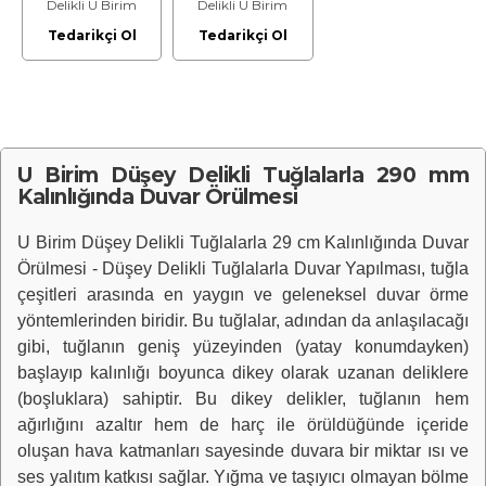
Delikli U Birim
Delikli U Birim
Tuğlalarla Duvar
Tuğlalarla Duvar
Tedarikçi Ol
Tedarikçi Ol
Örülmesi Malzeme
Örülmesi Malzeme
Dahil Yapılması
Hariç İşçilik Fiyatı
Fiyatı
U Birim Düşey Delikli Tuğlalarla 290 mm
Kalınlığında Duvar Örülmesi
U Birim Düşey Delikli Tuğlalarla 29 cm Kalınlığında Duvar
Örülmesi - Düşey Delikli Tuğlalarla Duvar Yapılması, tuğla
çeşitleri arasında en yaygın ve geleneksel duvar örme
yöntemlerinden biridir. Bu tuğlalar, adından da anlaşılacağı
gibi, tuğlanın geniş yüzeyinden (yatay konumdayken)
başlayıp kalınlığı boyunca dikey olarak uzanan deliklere
(boşluklara) sahiptir. Bu dikey delikler, tuğlanın hem
ağırlığını azaltır hem de harç ile örüldüğünde içeride
oluşan hava katmanları sayesinde duvara bir miktar ısı ve
ses yalıtım katkısı sağlar. Yığma ve taşıyıcı olmayan bölme