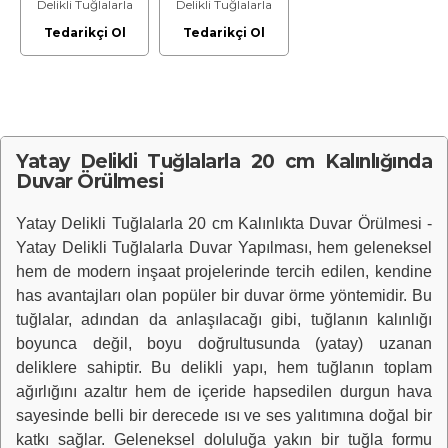
Delikli Tuğlalarla
Delikli Tuğlalarla
Duvar Örülmesi
Duvar Örülmesi
Tedarikçi Ol
Tedarikçi Ol
Malzeme Dahil
Malzeme Hariç
Yapılması Fiyatı
İşçilik Fiyatı
Yatay Delikli Tuğlalarla 20 cm Kalınlığında
Duvar Örülmesi
Yatay Delikli Tuğlalarla 20 cm Kalınlıkta Duvar Örülmesi -
Yatay Delikli Tuğlalarla Duvar Yapılması, hem geleneksel
hem de modern inşaat projelerinde tercih edilen, kendine
has avantajları olan popüler bir duvar örme yöntemidir. Bu
tuğlalar, adından da anlaşılacağı gibi, tuğlanın kalınlığı
boyunca değil, boyu doğrultusunda (yatay) uzanan
deliklere sahiptir. Bu delikli yapı, hem tuğlanın toplam
ağırlığını azaltır hem de içeride hapsedilen durgun hava
sayesinde belli bir derecede ısı ve ses yalıtımına doğal bir
katkı sağlar. Geleneksel doluluğa yakın bir tuğla formu