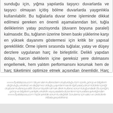
sunduğu için, yığma yapılarda taşıyıcı duvarlarda ve
taşıyıcı olmayan iç/dış bölme duvarlarda yaygınlıkla
kullanılabilir. Bu tuğlalarla duvar örme işleminde dikkat
edilmesi gereken en önemli aşamalarından biri, tuğla
deliklerinin yatay pozisyonda (duvarın boyuna paralel)
kalmasıdır. Bu, tuğlanın üzerine binen baskı yüklerine karşı
en yüksek dayanımı göstermesi için kritik bir yapısal
gerekliliktir. Örme işlemi sırasında tuğlalar, yatay ve düşey
derzlere uygulanan harç ile birleştirilir. Delikli yapıdan
dolayı, harcın deliklerin içine gereksiz yere dolmasını
engellemek, hem yalıtım performansını korumak hem de
harç tüketimini optimize etmek açısından önemlidir. Harç
ile deliklerin dolmaması, aynı zamanda tuğlanın hafif
kalmasına ve duvarın toplam yükünü azaltmasına da
www.fiyatdeposu.com ‘da yer alan kullanıcıların oluşturduğu tüm içerik, görüş ve bilgilerin
doğruluğu, eksiksiz ve değişmez olduğu, yayınlanması ile ilgili yasal yükümlülükler içeriği
yardımcı olur. Bu tuğla tipi, özellikle hızlı işçilik imkanı
oluşturan kullanıcıya aittir. Bunun teyidini almak direk kullanıcı sorumluluğundadır. Bu içeriğin,
görüş ve bilgilerin yanlışlık, eksiklik veya yasalarla düzenlenmiş kurallara aykırılığından
sunmasıyla bilinir. Tuğlanın boyutları standart dikey delikli
www.fiyatdeposu.com hiçbir şekilde sorumlu değildir. Sorularınız için satıcı ve üreticilerle
irtibata geçebilirsiniz.
tuğlalara göre daha büyük olabildiği için, birim metrekare
alanda daha az sayıda tuğla kullanılması ve daha az
sayıda derz atılması gerekir. Bu durum, duvar yapma