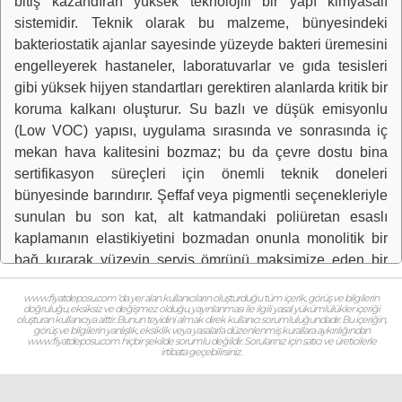
bitiş kazandıran yüksek teknolojili bir yapı kimyasalı
sistemidir. Teknik olarak bu malzeme, bünyesindeki
bakteriostatik ajanlar sayesinde yüzeyde bakteri üremesini
engelleyerek hastaneler, laboratuvarlar ve gıda tesisleri
gibi yüksek hijyen standartları gerektiren alanlarda kritik bir
koruma kalkanı oluşturur. Su bazlı ve düşük emisyonlu
(Low VOC) yapısı, uygulama sırasında ve sonrasında iç
mekan hava kalitesini bozmaz; bu da çevre dostu bina
sertifikasyon süreçleri için önemli teknik doneleri
bünyesinde barındırır. Şeffaf veya pigmentli seçenekleriyle
sunulan bu son kat, alt katmandaki poliüretan esaslı
kaplamanın elastikiyetini bozmadan onunla monolitik bir
bağ kurarak yüzeyin servis ömrünü maksimize eden bir
mühendislik standardı olarak tanımlanır.
www.fiyatdeposu.com ‘da yer alan kullanıcıların oluşturduğu tüm içerik, görüş ve bilgilerin
Uygulama süreci, ana poliüretan kaplama tabakasının
doğruluğu, eksiksiz ve değişmez olduğu, yayınlanması ile ilgili yasal yükümlülükler içeriği
oluşturan kullanıcıya aittir. Bunun teyidini almak direk kullanıcı sorumluluğundadır. Bu içeriğin,
kürlenmesini tamamlamasının ardından, yüzeyin her türlü
görüş ve bilgilerin yanlışlık, eksiklik veya yasalarla düzenlenmiş kurallara aykırılığından
www.fiyatdeposu.com hiçbir şekilde sorumlu değildir. Sorularınız için satıcı ve üreticilerle
toz, nem ve kirlilikten arındırılmasıyla başlar; bu temizlik
irtibata geçebilirsiniz.
işlemi son katın aderansı için önemli aşamalardan biridir.
Malzeme, reçine ve sertleştirici olmak üzere iki bileşen