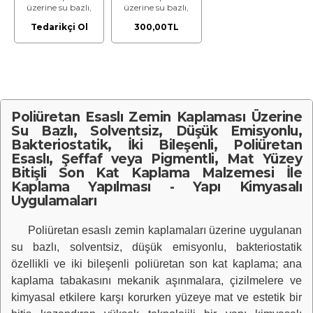
üzerine su bazlı,
üzerine su bazlı,
solventsiz, düşük
solventsiz, düşük
Tedarikçi Ol
300,00TL
emisyonlu,
emisyonlu,
bakteriostatik, iki
bakteriostatik, iki
bileşenli,
bileşenli,
poliüretan esaslı,
poliüretan esaslı,
şeffaf veya
şeffaf veya
pigmentli, mat
pigmentli, mat
yüzey bitişli son
yüzey bitişli son
kat kaplama
kat kaplama
malzemesi ile
malzemesi ile
Poliüretan Esaslı Zemin Kaplaması Üzerine
kaplama yapılması
kaplama yapılması
Su Bazlı, Solventsiz, Düşük Emisyonlu,
(Malzeme Dahil)
(Malzeme Hariç)
Bakteriostatik, İki Bileşenli, Poliüretan
(İşçilik)
Esaslı, Şeffaf veya Pigmentli, Mat Yüzey
Bitişli Son Kat Kaplama Malzemesi İle
Kaplama Yapılması - Yapı Kimyasalı
Uygulamaları
Poliüretan esaslı zemin kaplamaları üzerine uygulanan
su bazlı, solventsiz, düşük emisyonlu, bakteriostatik
özellikli ve iki bileşenli poliüretan son kat kaplama; ana
kaplama tabakasını mekanik aşınmalara, çizilmelere ve
kimyasal etkilere karşı korurken yüzeye mat ve estetik bir