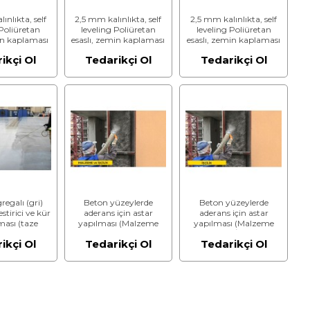
ınlıkta, self
2,5 mm kalınlıkta, self
2,5 mm kalınlıkta, self
 Poliüretan
leveling Poliüretan
leveling Poliüretan
in kaplaması
esaslı, zemin kaplaması
esaslı, zemin kaplaması
ı (Malzeme
yapılması (ESD yüzey
yapılması (ESD yüzey
ikçi Ol
Tedarikçi Ol
Tedarikçi Ol
(İşçilik)
(statik elektriği yüzeyde
(statik elektriği yüzeyde
tutmayıp, toprağa
tutmayıp, toprağa
ileten yüzey) istenen
ileten yüzey) istenen
zeminlere) (Malzeme
zeminlere) (Malzeme
Dahil)
Hariç) (İşçilik)
regalı (gri)
Beton yüzeylerde
Beton yüzeylerde
stirici ve kür
aderans için astar
aderans için astar
ası (taze
yapılması (Malzeme
yapılması (Malzeme
) (Malzeme
Dahil)
Hariç) (İşçilik)
ikçi Ol
Tedarikçi Ol
Tedarikçi Ol
(İşçilik)