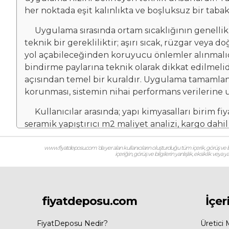
her noktada eşit kalınlıkta ve boşluksuz bir tabak
Uygulama sırasında ortam sıcaklığının genellikl
teknik bir gerekliliktir; aşırı sıcak, rüzgar vey
yol açabileceğinden koruyucu önlemler alınmalıdır.
bindirme paylarına teknik olarak dikkat edilmeli
açısından temel bir kuraldır. Uygulama tamamla
korunması, sistemin nihai performans verilerine ul
Kullanıcılar arasında; yapı kimyasalları birim fiyat
seramik yapıştırıcı m2 maliyet analizi, kargo dahil
fiyat listesi, hazır derz dolgu ve harç fiyatları, o
malzemesi markaları ve fiyat trendleri, şantiye ti
www.fiyatdeposu.com ‘da yer alan kullanıcıların oluşturduğu tüm içerik, görüş ve bil
içeriğin, görüş ve bilgilerin yanlışlık, eksiklik veya
kışlık ve yazlık uygulama donelerine göre kimyasal
aramalar ürün maliyetlerini, sarfiyat miktarların
kimyasalları tatbikatı, profesyonel kimyasal uygu
performanslı şantiye bileşenleri, rijit ve esnek 
fiyatdeposu.com
İçer
şeklinde de adlandırılır.
FiyatDeposu Nedir?
Üretici 