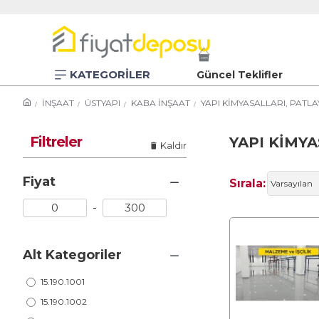
KATEGORİLER
Güncel Teklifler
İNŞAAT
ÜSTYAPI
KABA İNŞAAT
YAPI KİMYASALLARI, PATL
Filtreler
YAPI KİMY
Kaldır
Fiyat
Sırala:
-
Alt Kategoriler
15.190.1001
15.190.1002