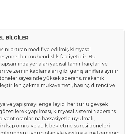
L BİLGİLER
sını artıran modifiye edilmiş kimyasal
esyonel bir mühendislik faaliyetidir. Bu
kapsamında yer alan yapısal tamir harçları ve
i ve zemin kaplamaları gibi geniş sınıflara ayrılır.
 doneler sayesinde yüksek aderans, mekanik
kleştirilen çekme mukavemeti, basınç direnci ve
ya ve yapışmayı engelleyici her türlü gevşek
gözetilerek yapılması, kimyasal sistemin aderans
solvent oranlarına hassasiyetle uyulmalı,
in kap ömrü ve açık bekletme süresi doneleri
temlerinden uygun olanıyla yayılması, malzemenin