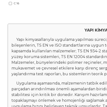
48.690.2018
C 16
48.690.2019
Renk
YAPI KİMY
Yapı kimyasallarıyla uygulama yapılması süreci; y
bileşenlerin, TS EN ve ISO standartlarına uygun 
kapsamda kullanılan malzemeler; TS EN 934-2 stand
yüzey koruma sistemleri, TS EN 12004 standardındaki
Malzemeler, bünyelerindeki polimer reçineler, m
mukavemet ve çevresel etkilere karşı direnç serg
yaşlandırma test raporları, bu sistemlerin teorik
Uygulama aşamasında, malzemenin tatbik edileceği
parçadan arındırılması önemli aşamalardan biridi
stabilitesi için kritik bir donedir. Karışım hazırl
topaklaşmayı önlemek ve homojenliği sağlamak ad
uygulama hızını belirleyen teknik unsurlardır. 