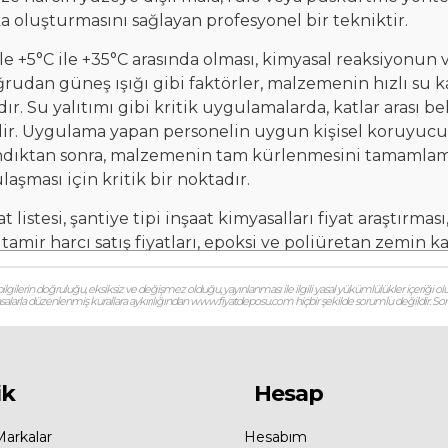
a oluşturmasını sağlayan profesyonel bir tekniktir.
e +5°C ile +35°C arasında olması, kimyasal reaksiyonun
a doğrudan güneş ışığı gibi faktörler, malzemenin hızlı 
 Su yalıtımı gibi kritik uygulamalarda, katlar arası bek
dir. Uygulama yapan personelin uygun kişisel koruyucu
ndıktan sonra, malzemenin tam kürlenmesini tamamlam
aşması için kritik bir noktadır.
 listesi, şantiye tipi inşaat kimyasalları fiyat araştırması
 tamir harcı satış fiyatları, epoksi ve poliüretan zemin ka
nline yapı market güncel kimyasal fiyatları, yapı kimyasalla
pi dökme kimyasal maliyet hesaplama, yerli üretim yapı k
gilerin doğruluğu, eksiksiz ve değişmez olduğu, yayınlanması ile ilgili yasal yükümlülükler içeriği olu
 yasalarla düzenlenmiş kurallara aykırılığından www.fiyatdeposu.com hiçbir şekilde sorumlu değildir. Soruların
 fiyatları, inşaat malzemeleri piyasa rayiçleri, yapı kim
ı ve uygulama tekniklerini öğrenme amacı gösterir ve ya
lama teknikleri, yapısal kimyasal sistem donatıları, tek
yapı doneleri, endüstriyel kimyasal uygulama prosedürle
ik
Hesap
Markalar
Hesabım