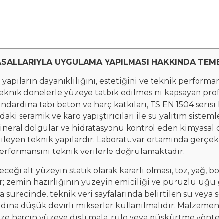
ASALLARIYLA UYGULAMA YAPILMASI HAKKINDA TEME
apıların dayanıklılığını, estetiğini ve teknik performan
teknik donelerle yüzeye tatbik edilmesini kapsayan prof
ardına tabi beton ve harç katkıları, TS EN 1504 serisi 
 seramik ve karo yapıştırıcıları ile su yalıtım sistemler
ineral dolgular ve hidratasyonu kontrol eden kimyasal
ileyen teknik yapılardır. Laboratuvar ortamında gerçe
 performansını teknik verilerle doğrulamaktadır.
 alt yüzeyin statik olarak kararlı olması, toz, yağ, bo
r; zemin hazırlığının yüzeyin emiciliği ve pürüzlülüğü 
ama sürecinde, teknik veri sayfalarında belirtilen su veya 
ına düşük devirli mikserler kullanılmalıdır. Malzemen
Taze harcın yüzeye dişli mala, rulo veya püskürtme yön