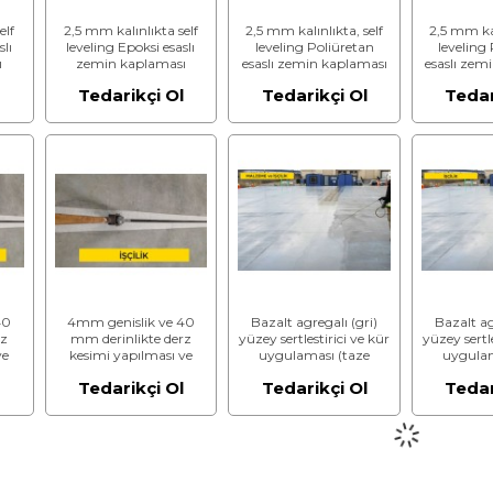
elf
2,5 mm kalınlıkta self
2,5 mm kalınlıkta, self
2,5 mm kal
slı
leveling Epoksi esaslı
leveling Poliüretan
leveling
ı
zemin kaplaması
esaslı zemin kaplaması
esaslı zem
me
yapılması (Malzeme
yapılması (Malzeme
yapılmas
l
Tedarikçi Ol
Tedarikçi Ol
Tedar
Hariç) (İşçilik)
Dahil)
Hariç) 
40
4mm genislik ve 40
Bazalt agregalı (gri)
Bazalt ag
rz
mm derinlikte derz
yüzey sertlestirici ve kür
yüzey sertle
ve
kesimi yapılması ve
uygulaması (taze
uygulam
polietilen fitil ve
betonda) (Malzeme
betonda
l
Tedarikçi Ol
Tedarikçi Ol
Tedar
tigi
poliüretan derz mastigi
Dahil)
Hariç) 
aha
ile doldurulması (Saha
e
Betonu) (Malzeme
Hariç) (İşçilik)