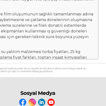
 ve film oluşumunun sağlıklı tamamlanması adına
su kaybetmesine ve çatlama donelerinin oluşmasına
leme sürelerine ve fileli donatılı sistemlerde
 ekipmanları kullanması iş güvenliği doneleri
ası için gereken teknik süre boyunca yüzeyin
, su yalıtım malzemesi torba fiyatları, 25 kg
plama fiyat farkları, toptan inşaat kimyasalları
rı uygulama m2 işçilik fiyatları, en iyi izolasyon
imyasalları performans ve fiyat karşılaştırması,
şturan kullanıcıya aittir. Bunun teyidini almak direk kullanıcı sorumluluğundadır. Bu
ız için satıcı ve üreticilerle irtibata geçebilirsiniz.
yasalları uygulama teknikleri ve maliyetleri gibi
pı kimyasallarıyla uygulama yapılması, inşaat
nik izolasyon ve yapıştırma modülü, yüksek
ri, yapısal güçlendirme ve koruma doneleri
Sosyal Medya