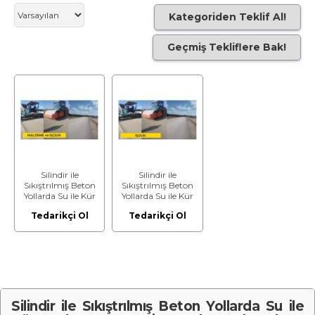
Kategoriden Teklif Al!
Geçmiş Tekliflere Bak!
Silindir ile
Silindir ile
Sıkıştrılmış Beton
Sıkıştrılmış Beton
Yollarda Su ile Kür
Yollarda Su ile Kür
Yapılması
Yapılması
Tedarikçi Ol
Tedarikçi Ol
(Malzeme Dahil)
(Malzeme Hariç)
(İşçilik)
Silindir ile Sıkıştrılmış Beton Yollarda Su ile