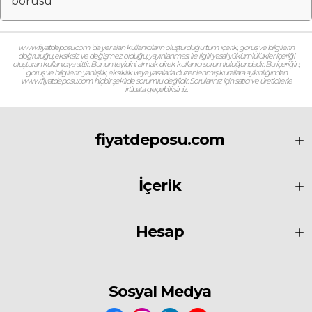
borusu
www.fiyatdeposu.com ‘da yer alan kullanıcıların oluşturduğu tüm içerik, görüş ve bilgilerin
doğruluğu, eksiksiz ve değişmez olduğu, yayınlanması ile ilgili yasal yükümlülükler içeriği
oluşturan kullanıcıya aittir. Bunun teyidini almak direk kullanıcı sorumluluğundadır. Bu içeriğin,
görüş ve bilgilerin yanlışlık, eksiklik veya yasalarla düzenlenmiş kurallara aykırılığından
www.fiyatdeposu.com hiçbir şekilde sorumlu değildir. Sorularınız için satıcı ve üreticilerle
irtibata geçebilirsiniz.
fiyatdeposu.com
İçerik
Hesap
Sosyal Medya