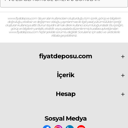
www.fiyatdeposu.com ‘da yer alan kullanıcıların oluşturduğu tüm içerik, görüş ve bilgilerin
doğruluğu, eksiksiz ve değişmez olduğu, yayınlanması ile ilgili yasal yükümlülükler içeriği
oluşturan kullanıcıya aittir. Bunun teyidini almak direk kullanıcı sorumluluğundadır. Bu içeriğin,
görüş ve bilgilerin yanlışlık, eksiklik veya yasalarla düzenlenmiş kurallara aykırılığından
www.fiyatdeposu.com hiçbir şekilde sorumlu değildir. Sorularınız için satıcı ve üreticilerle
irtibata geçebilirsiniz.
fiyatdeposu.com
İçerik
Hesap
Sosyal Medya