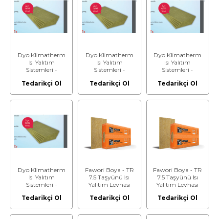
Dyo Klimatherm
Dyo Klimatherm
Dyo Klimatherm
Isı Yalıtım
Isı Yalıtım
Isı Yalıtım
Sistemleri -
Sistemleri -
Sistemleri -
Klimatherm-
Klimatherm-
Klimatherm-
Tedarikçi Ol
Tedarikçi Ol
Tedarikçi Ol
Taşyünümaxi - Isı
Taşyünümaxi - Isı
Taşyünümaxi - Isı
Yalıtım Levhası -
Yalıtım Levhası -
Yalıtım Levhası -
Kalınlık: 5 cm
Kalınlık: 6 cm
Kalınlık: 7 cm
Dyo Klimatherm
Fawori Boya - TR
Fawori Boya - TR
Isı Yalıtım
7.5 Taşyünü Isı
7.5 Taşyünü Isı
Sistemleri -
Yalıtım Levhası
Yalıtım Levhası
Klimatherm-
(Kalınlık: 10cm)
(Kalınlık: 11cm)
Tedarikçi Ol
Tedarikçi Ol
Tedarikçi Ol
Taşyünümaxi - Isı
Yalıtım Levhası -
Kalınlık: 8 cm