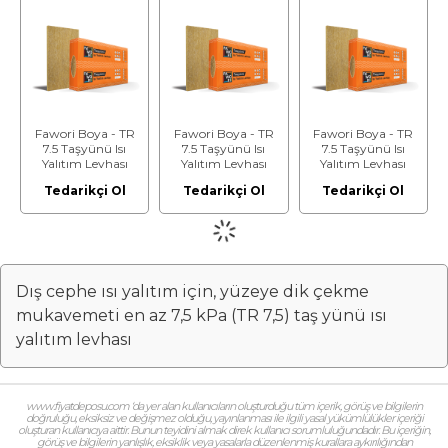
Fawori Boya - TR
Fawori Boya - TR
Fawori Boya - TR
7.5 Taşyünü Isı
7.5 Taşyünü Isı
7.5 Taşyünü Isı
Yalıtım Levhası
Yalıtım Levhası
Yalıtım Levhası
(Kalınlık: 12cm)
(Kalınlık: 13cm)
(Kalınlık: 14cm)
Tedarikçi Ol
Tedarikçi Ol
Tedarikçi Ol
Dış cephe ısı yalıtım için, yüzeye dik çekme
mukavemeti en az 7,5 kPa (TR 7,5) taş yünü ısı
yalıtım levhası
www.fiyatdeposu.com ‘da yer alan kullanıcıların oluşturduğu tüm içerik, görüş ve bilgilerin
doğruluğu, eksiksiz ve değişmez olduğu, yayınlanması ile ilgili yasal yükümlülükler içeriği
oluşturan kullanıcıya aittir. Bunun teyidini almak direk kullanıcı sorumluluğundadır. Bu içeriğin,
görüş ve bilgilerin yanlışlık, eksiklik veya yasalarla düzenlenmiş kurallara aykırılığından