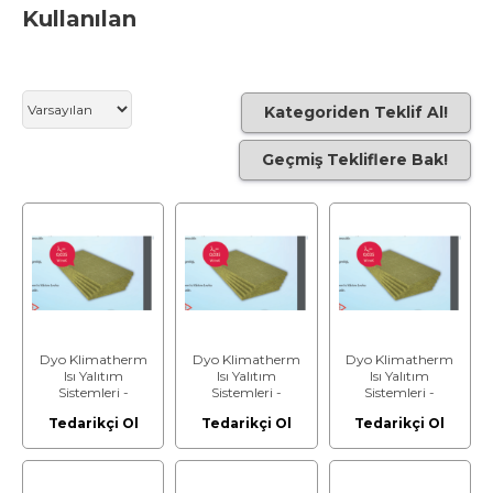
Kullanılan
Kategoriden Teklif Al!
Geçmiş Tekliflere Bak!
Dyo Klimatherm
Dyo Klimatherm
Dyo Klimatherm
Isı Yalıtım
Isı Yalıtım
Isı Yalıtım
Sistemleri -
Sistemleri -
Sistemleri -
Klimatherm-
Klimatherm-
Klimatherm-
Tedarikçi Ol
Tedarikçi Ol
Tedarikçi Ol
Taşyünümaxi - Isı
Taşyünümaxi - Isı
Taşyünümaxi - Isı
Yalıtım Levhası -
Yalıtım Levhası -
Yalıtım Levhası -
Kalınlık: 10 cm
Kalınlık: 3 cm
Kalınlık: 4 cm