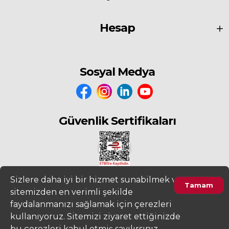
Hesap
Sosyal Medya
Güvenlik Sertifikaları
Sizlere daha iyi bir hizmet sunabilmek ve
Tamam
sitemizden en verimli şekilde
2022
www.fiyatdeposu.com
Altera Bilgi Teknolojileri LTD. ŞTİ. Her
faydalanmanızı sağlamak için çerezleri
Hakkı Saklıdır.
kullanıyoruz. Sitemizi ziyaret ettiğinizde
Ürünleri Filtrele
Gizlilik ve KVKK Aydınlatma Metni
Kullanım Sözleşmesi
bu çerezleri kabul etmiş sayılırsınız.