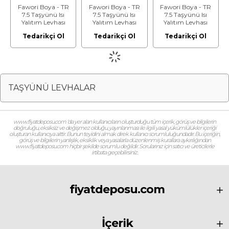
Fawori Boya - TR
Fawori Boya - TR
Fawori Boya - TR
7.5 Taşyünü Isı
7.5 Taşyünü Isı
7.5 Taşyünü Isı
Yalıtım Levhası
Yalıtım Levhası
Yalıtım Levhası
(Kalınlık: 11cm)
(Kalınlık: 12cm)
(Kalınlık: 13cm)
Tedarikçi Ol
Tedarikçi Ol
Tedarikçi Ol
TAŞYÜNÜ LEVHALAR
www.fiyatdeposu.com ‘da yer alan kullanıcıların oluşturduğu tüm içerik, görüş ve bilgilerin
doğruluğu, eksiksiz ve değişmez olduğu, yayınlanması ile ilgili yasal yükümlülükler içeriği
oluşturan kullanıcıya aittir. Bunun teyidini almak direk kullanıcı sorumluluğundadır. Bu içeriğin,
görüş ve bilgilerin yanlışlık, eksiklik veya yasalarla düzenlenmiş kurallara aykırılığından
www.fiyatdeposu.com hiçbir şekilde sorumlu değildir. Sorularınız için satıcı ve üreticilerle
irtibata geçebilirsiniz.
fiyatdeposu.com
İçerik