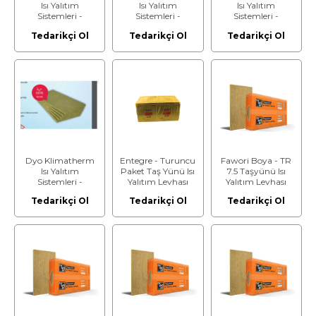
Isı Yalıtım
Isı Yalıtım
Isı Yalıtım
Sistemleri -
Sistemleri -
Sistemleri -
Klimatherm-
Klimatherm-
Klimatherm-
Tedarikçi Ol
Tedarikçi Ol
Tedarikçi Ol
Taşyünümaxi - Isı
Taşyünümaxi - Isı
Taşyünümaxi - Isı
Yalıtım Levhası -
Yalıtım Levhası -
Yalıtım Levhası -
Kalınlık: 5 cm
Kalınlık: 6 cm
Kalınlık: 7 cm
Dyo Klimatherm
Entegre - Turuncu
Fawori Boya - TR
Isı Yalıtım
Paket Taş Yünü Isı
7.5 Taşyünü Isı
Sistemleri -
Yalıtım Levhası
Yalıtım Levhası
Klimatherm-
(Kalınlık: 10cm)
Tedarikçi Ol
Tedarikçi Ol
Tedarikçi Ol
Taşyünümaxi - Isı
Yalıtım Levhası -
Kalınlık: 8 cm