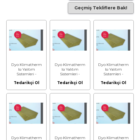
Geçmiş Tekliflere Bak!
Dyo Klimatherm
Dyo Klimatherm
Dyo Klimatherm
Isı Yalıtım
Isı Yalıtım
Isı Yalıtım
Sistemleri -
Sistemleri -
Sistemleri -
Klimatherm-
Klimatherm-
Klimatherm-
Tedarikçi Ol
Tedarikçi Ol
Tedarikçi Ol
Taşyünümaxi - Isı
Taşyünümaxi - Isı
Taşyünümaxi - Isı
Yalıtım Levhası -
Yalıtım Levhası -
Yalıtım Levhası -
Kalınlık: 10 cm
Kalınlık: 3 cm
Kalınlık: 4 cm
Dyo Klimatherm
Dyo Klimatherm
Dyo Klimatherm