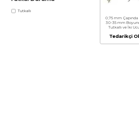
Tutkallı
0,75 mm Çapında 
30-35 mm Boyun
Tutkallı ve İki Uc
Kancalı Çelik Tel
Tedarikçi O