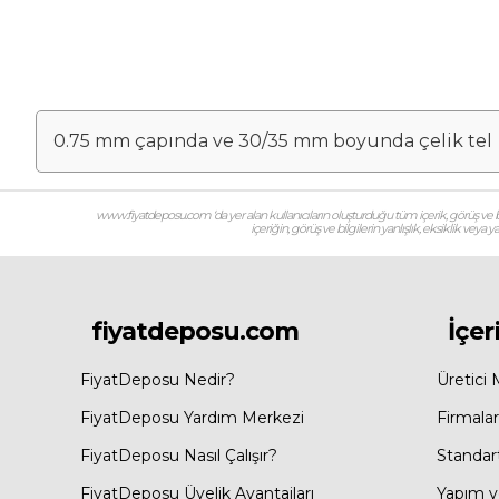
0.75 mm çapında ve 30/35 mm boyunda çelik tel
www.fiyatdeposu.com ‘da yer alan kullanıcıların oluşturduğu tüm içerik, görüş ve bil
içeriğin, görüş ve bilgilerin yanlışlık, eksiklik veya
fiyatdeposu.com
İçer
FiyatDeposu Nedir?
Üretici 
FiyatDeposu Yardım Merkezi
Firmalar
FiyatDeposu Nasıl Çalışır?
Standar
FiyatDeposu Üyelik Avantajları
Yapım ve