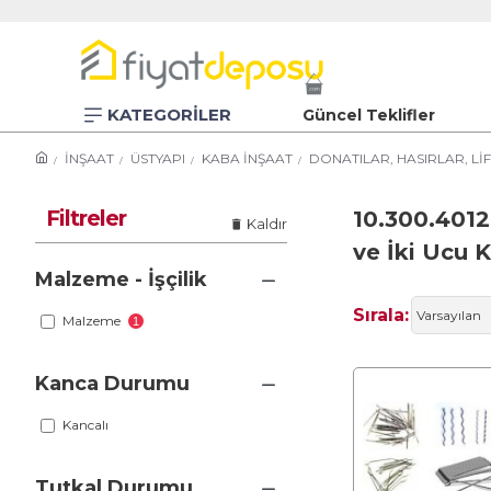
KATEGORİLER
Güncel Teklifler
İNŞAAT
ÜSTYAPI
KABA İNŞAAT
DONATILAR, HASIRLAR, LİF
Filtreler
10.300.4012
Kaldır
ve İki Ucu K
Malzeme - İşçilik
Sırala:
Malzeme
1
Kanca Durumu
Kancalı
Tutkal Durumu