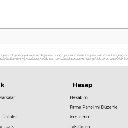
gilerin doğruluğu, eksiksiz ve değişmez olduğu, yayınlanması ile ilgili yasal yükümlülükler içeriği olu
 yasalarla düzenlenmiş kurallara aykırılığından www.fiyatdeposu.com hiçbir şekilde sorumlu değildir. Soruların
ik
Hesap
Markalar
Hesabım
Firma Panelimi Düzenle
t Ürünler
İcmallerim
 İşçilik
Tekliflerim