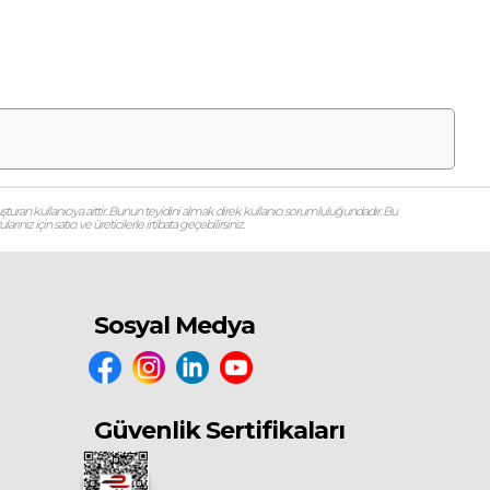
şturan kullanıcıya aittir. Bunun teyidini almak direk kullanıcı sorumluluğundadır. Bu
ız için satıcı ve üreticilerle irtibata geçebilirsiniz.
Sosyal Medya
Güvenlik Sertifikaları