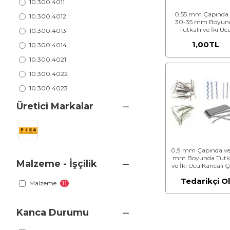
10.300.4011
0,55 mm Çapında 
10.300.4012
30-35 mm Boyun
Tutkallı ve İki Uc
10.300.4013
Kancalı Çelik Tel
1,00TL
10.300.4014
10.300.4021
10.300.4022
10.300.4023
10.300.4024
Üretici Markalar
0,9 mm Çapında ve
mm Boyunda Tutka
Malzeme - İşçilik
ve İki Ucu Kancalı Ç
Tel
Tedarikçi O
Malzeme
11
Kanca Durumu