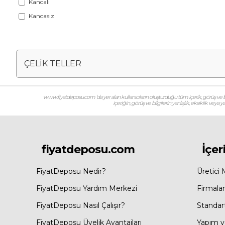
Kancalı
Kancasız
Tutkal Durumu
ÇELİK TELLER
Tutkallı
Tutkalsız
www.fiyatdeposu.com ‘da yer alan kullanıcıların oluşturduğu tüm içerik, görüş ve bil
içeriğin, görüş ve bilgilerin yanlışlık, eksiklik veya
fiyatdeposu.com
İçer
FiyatDeposu Nedir?
Üretici 
FiyatDeposu Yardım Merkezi
Firmalar
FiyatDeposu Nasıl Çalışır?
Standar
FiyatDeposu Üyelik Avantajları
Yapım ve