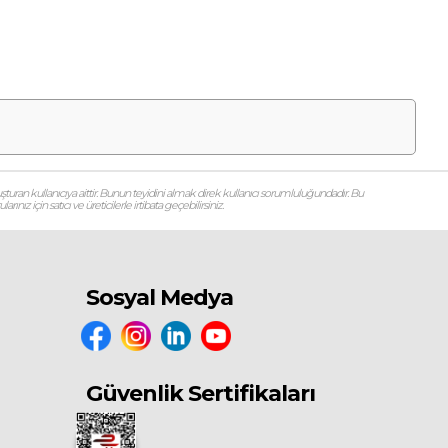
şturan kullanıcıya aittir. Bunun teyidini almak direk kullanıcı sorumluluğundadır. Bu
ız için satıcı ve üreticilerle irtibata geçebilirsiniz.
Sosyal Medya
Güvenlik Sertifikaları