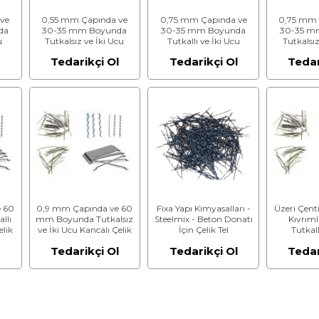
ve
0,55 mm Çapında ve
0,75 mm Çapında ve
0,75 mm 
da
30-35 mm Boyunda
30-35 mm Boyunda
30-35 m
u
Tutkalsız ve İki Ucu
Tutkallı ve İki Ucu
Tutkalsız
Kancalı Çelik Tel
Kancalı Çelik Tel
Kancalı
Tedarikçi Ol
Tedarikçi Ol
Tedar
 60
0,9 mm Çapında ve 60
Fixa Yapı Kimyasalları -
Üzeri Çent
llı
mm Boyunda Tutkalsız
Steelmix - Beton Donatı
Kıvrımlı
elik
ve İki Ucu Kancalı Çelik
İçin Çelik Tel
Tutkal
Tel
Uzunluğu
l
Tedarikçi Ol
Tedarikçi Ol
Tedar
Olmuş 