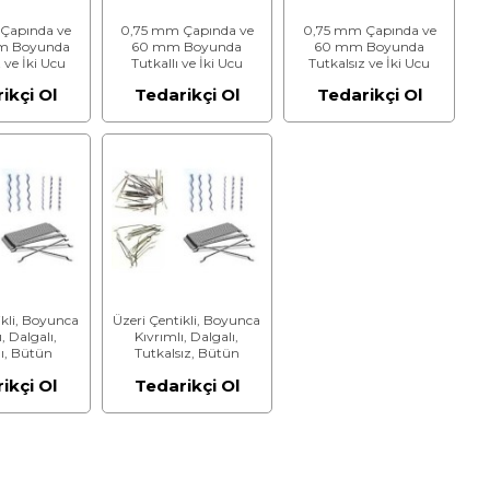
Çapında ve
0,75 mm Çapında ve
0,75 mm Çapında ve
m Boyunda
60 mm Boyunda
60 mm Boyunda
 ve İki Ucu
Tutkallı ve İki Ucu
Tutkalsız ve İki Ucu
 Çelik Tel
Kancalı Çelik Tel
Kancalı Çelik Tel
ikçi Ol
Tedarikçi Ol
Tedarikçi Ol
ikli, Boyunca
Üzeri Çentikli, Boyunca
, Dalgalı,
Kıvrımlı, Dalgalı,
lı, Bütün
Tutkalsız, Bütün
nca Deforme
Uzunluğunca Deforme
ikçi Ol
Tedarikçi Ol
Çelik Tel
Olmuş Çelik Tel