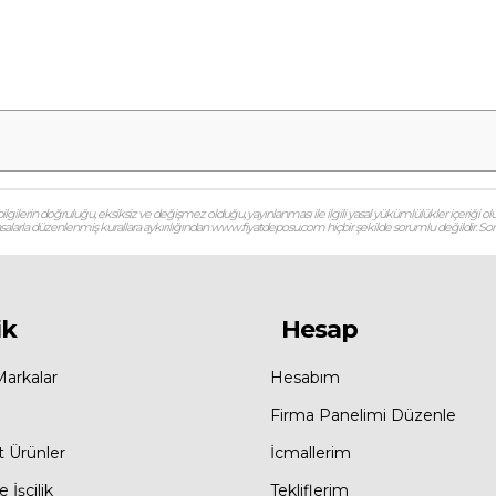
gilerin doğruluğu, eksiksiz ve değişmez olduğu, yayınlanması ile ilgili yasal yükümlülükler içeriği olu
 yasalarla düzenlenmiş kurallara aykırılığından www.fiyatdeposu.com hiçbir şekilde sorumlu değildir. Soruların
ik
Hesap
Markalar
Hesabım
Firma Panelimi Düzenle
t Ürünler
İcmallerim
 İşçilik
Tekliflerim