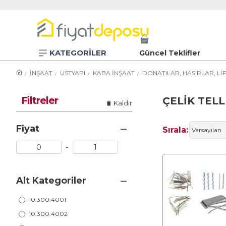
KATEGORİLER
Güncel Teklifler
İNŞAAT
ÜSTYAPI
KABA İNŞAAT
DONATILAR, HASIRLAR, LİF
Filtreler
ÇELİK TEL
Kaldır
Fiyat
Sırala:
-
Alt Kategoriler
10.300.4001
10.300.4002