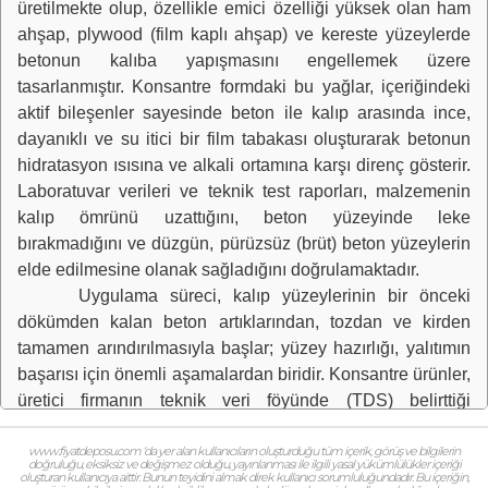
üretilmekte olup, özellikle emici özelliği yüksek olan ham
ahşap, plywood (film kaplı ahşap) ve kereste yüzeylerde
betonun kalıba yapışmasını engellemek üzere
tasarlanmıştır. Konsantre formdaki bu yağlar, içeriğindeki
aktif bileşenler sayesinde beton ile kalıp arasında ince,
dayanıklı ve su itici bir film tabakası oluşturarak betonun
hidratasyon ısısına ve alkali ortamına karşı direnç gösterir.
Laboratuvar verileri ve teknik test raporları, malzemenin
kalıp ömrünü uzattığını, beton yüzeyinde leke
bırakmadığını ve düzgün, pürüzsüz (brüt) beton yüzeylerin
elde edilmesine olanak sağladığını doğrulamaktadır.
Uygulama süreci, kalıp yüzeylerinin bir önceki
dökümden kalan beton artıklarından, tozdan ve kirden
tamamen arındırılmasıyla başlar; yüzey hazırlığı, yalıtımın
başarısı için önemli aşamalardan biridir. Konsantre ürünler,
üretici firmanın teknik veri föyünde (TDS) belirttiği
oranlarda su ile seyreltilmelidir; genellikle ahşap kalıplarda
1 ölçü yağ için 5 ila 10 ölçü su kullanılırken, plywood
www.fiyatdeposu.com ‘da yer alan kullanıcıların oluşturduğu tüm içerik, görüş ve bilgilerin
doğruluğu, eksiksiz ve değişmez olduğu, yayınlanması ile ilgili yasal yükümlülükler içeriği
yüzeylerde bu oran 1'e 1 veya 1'e 3 şeklinde değişebilir.
oluşturan kullanıcıya aittir. Bunun teyidini almak direk kullanıcı sorumluluğundadır. Bu içeriğin,