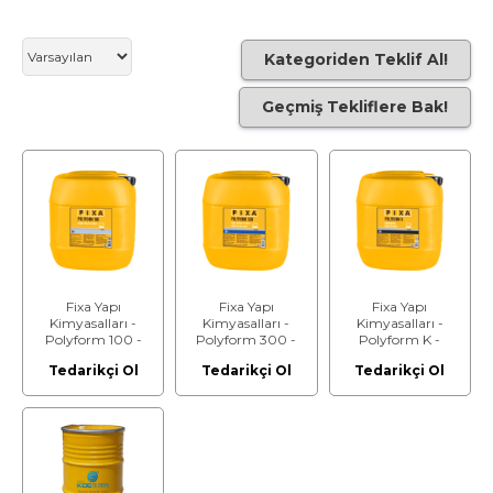
Kategoriden Teklif Al!
Geçmiş Tekliflere Bak!
Fixa Yapı
Fixa Yapı
Fixa Yapı
Kimyasalları -
Kimyasalları -
Kimyasalları -
Polyform 100 -
Polyform 300 -
Polyform K -
Ahşap Kalıp Ayırıcı
Genel Amaçlı
Konsantre Kalıp
Tedarikçi Ol
Tedarikçi Ol
Tedarikçi Ol
Plywood, Ahşap
Ayırıcı
Kalıp Ayırıcı