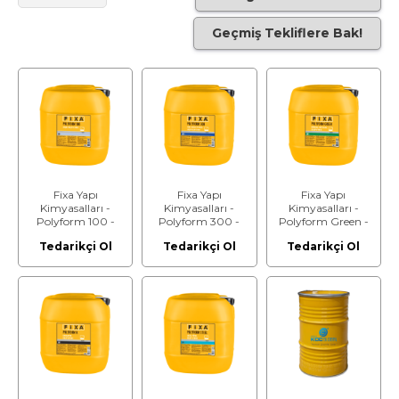
Geçmiş Tekliflere Bak!
Fixa Yapı
Fixa Yapı
Fixa Yapı
Kimyasalları -
Kimyasalları -
Kimyasalları -
Polyform 100 -
Polyform 300 -
Polyform Green -
Ahşap Kalıp Ayırıcı
Genel Amaçlı
Bitkisel Yağ Esaslı
Tedarikçi Ol
Tedarikçi Ol
Tedarikçi Ol
Plywood, Ahşap
Kalıp Ayırıcı
Kalıp Ayırıcı