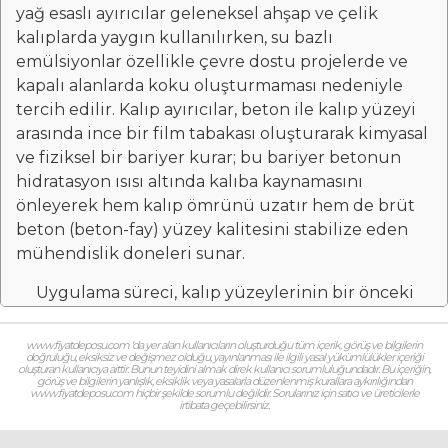
yağ esaslı ayırıcılar geleneksel ahşap ve çelik
kalıplarda yaygın kullanılırken, su bazlı
emülsiyonlar özellikle çevre dostu projelerde ve
kapalı alanlarda koku oluşturmaması nedeniyle
tercih edilir. Kalıp ayırıcılar, beton ile kalıp yüzeyi
arasında ince bir film tabakası oluşturarak kimyasal
ve fiziksel bir bariyer kurar; bu bariyer betonun
hidratasyon ısısı altında kalıba kaynamasını
önleyerek hem kalıp ömrünü uzatır hem de brüt
beton (beton-fay) yüzey kalitesini stabilize eden
mühendislik doneleri sunar.
Uygulama süreci, kalıp yüzeylerinin bir önceki
dökümden kalan beton artıklarından, tozdan ve
pastan mekanik yöntemlerle tamamen
www.fiyatdeposu.com ‘da yer alan kullanıcıların oluşturduğu tüm içerik, görüş ve bilgilerin
doğruluğu, eksiksiz ve değişmez olduğu, yayınlanması ile ilgili yasal yükümlülükler içeriği
arındırılmasıyla başlar. Malzeme, yüzeye rulo, fırça
oluşturan kullanıcıya aittir. Bunun teyidini almak direk kullanıcı sorumluluğundadır. Bu içeriğin,
görüş ve bilgilerin yanlışlık, eksiklik veya yasalarla düzenlenmiş kurallara aykırılığından
veya en yaygın ve verimli yöntem olan püskürtme
www.fiyatdeposu.com hiçbir şekilde sorumlu değildir. Sorularınız için satıcı ve üreticilerle
irtibata geçebilirsiniz.
(spray) yoluyla uygulanmalıdır. Püskürtme
yönteminde malzemenin yüzeyde göllenme