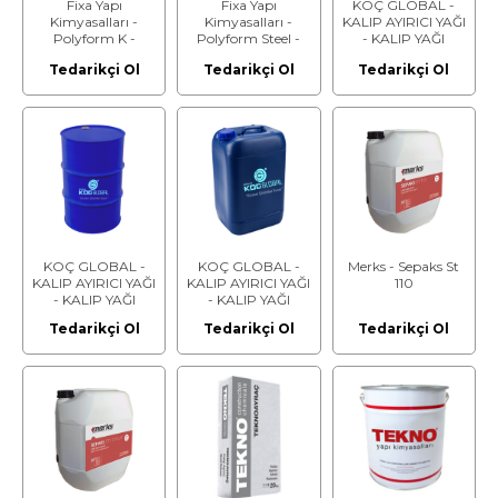
Fixa Yapı
Fixa Yapı
KOÇ GLOBAL -
Kimyasalları -
Kimyasalları -
KALIP AYIRICI YAĞI
Polyform K -
Polyform Steel -
- KALIP YAĞI
Konsantre Kalıp
Çelik, Tünel Kalıp
Tedarikçi Ol
Tedarikçi Ol
Tedarikçi Ol
Ayırıcı
Ayırıcı
KOÇ GLOBAL -
KOÇ GLOBAL -
Merks - Sepaks St
KALIP AYIRICI YAĞI
KALIP AYIRICI YAĞI
110
- KALIP YAĞI
- KALIP YAĞI
Tedarikçi Ol
Tedarikçi Ol
Tedarikçi Ol