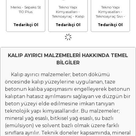
Merks - Sepaks St
Tekno Yapı
Tekno Yapı
110 Plus
Kimyasalları -
Kimyasalları -
Teknoayraç - Kalıp
Teknoayraç Sıvı -
Ayırıcı
Baskı Beton Kalıp
Tedarikçi Ol
Tedarikçi Ol
Tedarikçi Ol
Ayırıcı
KALIP AYIRICI MALZEMELERİ HAKKINDA TEMEL
BİLGİLER
Kalıp ayırıcı malzemeler; beton dökümü
öncesinde kalıp yüzeylerine uygulanan, taze
betonun kalıba yapışmasını engelleyerek betonun
kalıptan hatasız ayrılmasını sağlayan ve düzgün bir
beton yüzeyi elde edilmesine imkan tanıyan
teknolojik yapı kimyasallarıdır. Bu malzemeler;
mineral yağ esaslı, bitkisel yağ esaslı, su bazlı
(emülsiyon) ve solvent bazlı olmak üzere farklı
sınıflara ayrılır. Teknik doneler kapsamında, mineral