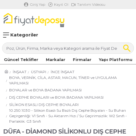
Giriş Yap
Kayıt Ol
Tanıtım Videosu
Kategoriler
Güncel Teklifler
Markalar
Firmalar
Yapı Platformu
İNŞAAT
ÜSTYAPI
İNCE İNŞAAT
BOYA, VERNİK, CİLA, ASTAR, MACUN, TİNER ve UYGULAMA
YAPILMASI
BOYALAR ve BOYA BADANA YAPILMASI
DIŞ CEPHE BOYALARI ve BOYA BADANA YAPILMASI
SİLİKON ESASLI DIŞ CEPHE BOYALARI
10.250.1030 - Silikon Esaslı Su Bazlı Dış Cephe Boyaları - Su Buharı
Geçirgenliği: V1 Sınıfı - Su Aktarım Hızı / Su Geçirimsizlik: W2 Sınıfı -
Parlaklık: G3 Sınıfı
DÜFA - DİAMOND SİLİKONLU DIŞ CEPHE