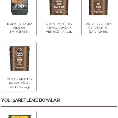
DÜFA - STONEX
DÜFA - ART-TEX
DÜFA - ART-TEX
SİLİKON
RENKLİ AHŞAP
YAT VERNİK -
EMPRENYE -
VERNİĞİ - Ahşap
Şeffaf Vernik
Emprenye
Verniği
Malzemesi
DÜFA - ART-TEX
PARKE CİLA -
Parke Verniği
YOL İŞARETLEME BOYALARI