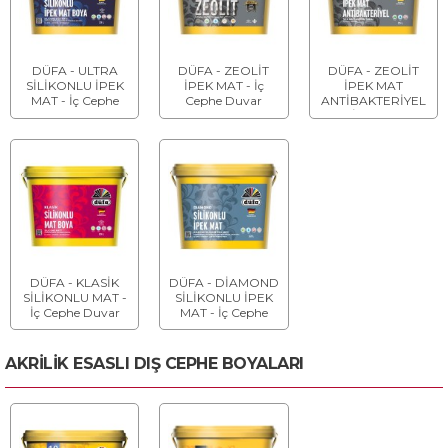
DÜFA - ULTRA
DÜFA - ZEOLİT
DÜFA - ZEOLİT
SİLİKONLU İPEK
İPEK MAT - İç
İPEK MAT
MAT - İç Cephe
Cephe Duvar
ANTİBAKTERİYEL
Son Kat Duvar
Boyası
- İç Cephe
Boyası
Antibakteriyel
Duvar Boyası
DÜFA - KLASİK
DÜFA - DİAMOND
SİLİKONLU MAT -
SİLİKONLU İPEK
İç Cephe Duvar
MAT - İç Cephe
Boyası
Boyası
AKRİLİK ESASLI DIŞ CEPHE BOYALARI