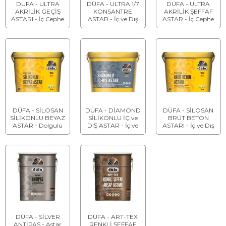
DÜFA - ULTRA
DÜFA - ULTRA 1/7
DÜFA - ULTRA
AKRİLİK GEÇİŞ
KONSANTRE
AKRİLİK ŞEFFAF
ASTARI - İç Cephe
ASTAR - İç ve Dış
ASTAR - İç Cephe
Dönüşüm Astarı
Cephe Şeffaf Astar
Şeffaf Astar
DÜFA - SİLOSAN
DÜFA - DİAMOND
DÜFA - SİLOSAN
SİLİKONLU BEYAZ
SİLİKONLU İÇ ve
BRÜT BETON
ASTAR - Dolgulu
DIŞ ASTAR - İç ve
ASTARI - İç ve Dış
Dış Cephe Astarı
Dış Cephe Örtücü
Cephe Astarı
Astar
DÜFA - SİLVER
DÜFA - ART-TEX
ANTİPAS - Astar
RENKLİ ŞEFFAF