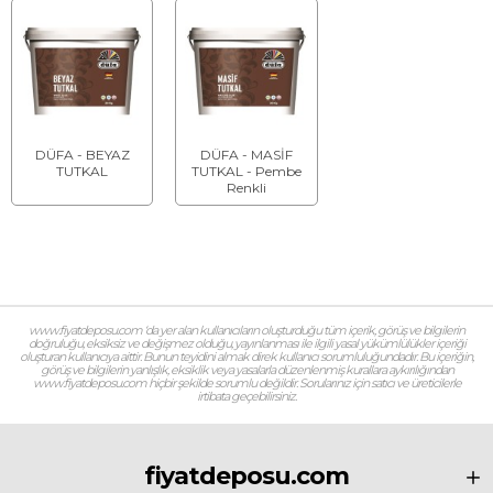
DÜFA - BEYAZ
DÜFA - MASİF
TUTKAL
TUTKAL - Pembe
Renkli
www.fiyatdeposu.com ‘da yer alan kullanıcıların oluşturduğu tüm içerik, görüş ve bilgilerin
doğruluğu, eksiksiz ve değişmez olduğu, yayınlanması ile ilgili yasal yükümlülükler içeriği
oluşturan kullanıcıya aittir. Bunun teyidini almak direk kullanıcı sorumluluğundadır. Bu içeriğin,
görüş ve bilgilerin yanlışlık, eksiklik veya yasalarla düzenlenmiş kurallara aykırılığından
www.fiyatdeposu.com hiçbir şekilde sorumlu değildir. Sorularınız için satıcı ve üreticilerle
irtibata geçebilirsiniz.
fiyatdeposu.com