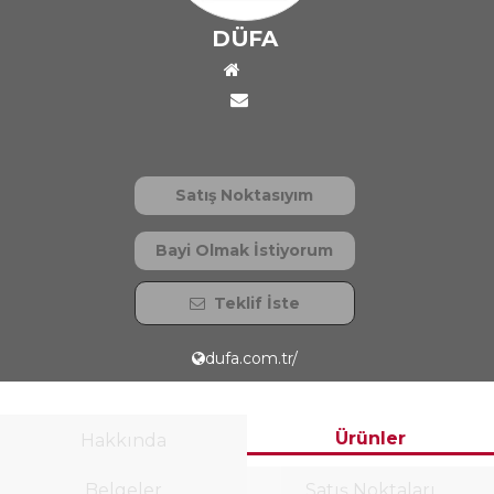
DÜFA
Satış Noktasıyım
Bayi Olmak İstiyorum
Teklif İste
dufa.com.tr/
Ürünler
Hakkında
Belgeler
Satış Noktaları