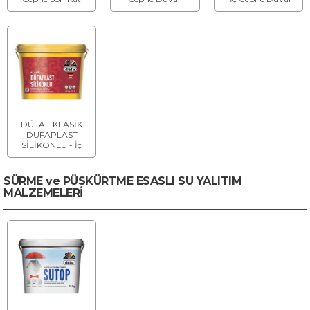
Duvar Boyası
Boyası
Boyası
DÜFA - KLASİK
DÜFAPLAST
SİLİKONLU - İç
Cephe Duvar
Boyası
SÜRME ve PÜSKÜRTME ESASLI SU YALITIM
MALZEMELERİ