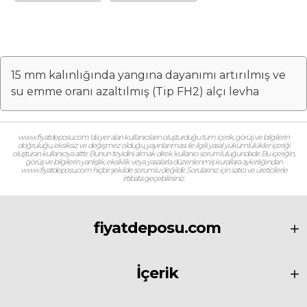
mm) (Tip FH2)
15 mm kalınlığında yangına dayanımı artırılmış ve
su emme oranı azaltılmış (Tip FH2) alçı levha
www.fiyatdeposu.com ‘da yer alan kullanıcıların oluşturduğu tüm içerik, görüş ve bilgilerin
doğruluğu, eksiksiz ve değişmez olduğu, yayınlanması ile ilgili yasal yükümlülükler içeriği
oluşturan kullanıcıya aittir. Bunun teyidini almak direk kullanıcı sorumluluğundadır. Bu içeriğin,
görüş ve bilgilerin yanlışlık, eksiklik veya yasalarla düzenlenmiş kurallara aykırılığından
www.fiyatdeposu.com hiçbir şekilde sorumlu değildir. Sorularınız için satıcı ve üreticilerle
irtibata geçebilirsiniz.
fiyatdeposu.com
İçerik