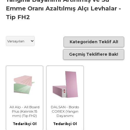
Emme Oranı Azaltılmış Alçı Levhalar -
Tip FH2
Kategoriden Teklif Al!
Geçmiş Tekliflere Bak!
All Alçı - All Board
DALSAN - Bordo
Plus (Kalınlık:15
COREX (Yangın
mm) (Tip FH2)
Dayanımı
Artırılmış ve Su
Tedarikçi Ol
Tedarikçi Ol
Emme Oranı
Azaltılmış) (15