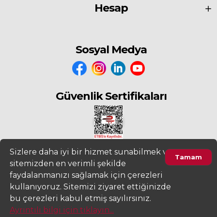
Hesap
Sosyal Medya
Güvenlik Sertifikaları
Sizlere daha iyi bir hizmet sunabilmek ve
Tamam
sitemizden en verimli şekilde
2022
www.fiyatdeposu.com
Altera Bilgi Teknolojileri LTD. ŞTİ. Her
faydalanmanızı sağlamak için çerezleri
Hakkı Saklıdır.
kullanıyoruz. Sitemizi ziyaret ettiğinizde
Ürünleri Filtrele
Gizlilik ve KVKK Aydınlatma Metni
Kullanım Sözleşmesi
bu çerezleri kabul etmiş sayılırsınız.
Ayrıntılı bilgi için tıklayın...