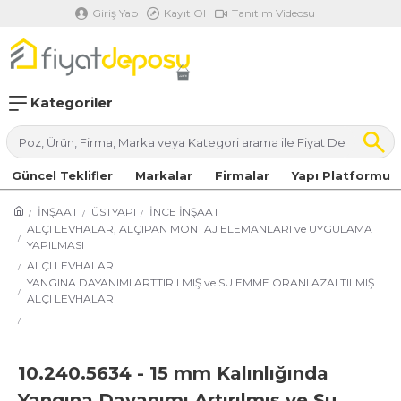
Giriş Yap
Kayıt Ol
Tanıtım Videosu
Kategoriler
Güncel Teklifler
Markalar
Firmalar
Yapı Platformu
İNŞAAT
ÜSTYAPI
İNCE İNŞAAT
ALÇI LEVHALAR, ALÇIPAN MONTAJ ELEMANLARI ve UYGULAMA
YAPILMASI
ALÇI LEVHALAR
YANGINA DAYANIMI ARTTIRILMIŞ ve SU EMME ORANI AZALTILMIŞ
ALÇI LEVHALAR
10.240.5634 - 15 mm Kalınlığında
Yangına Dayanımı Artırılmış ve Su