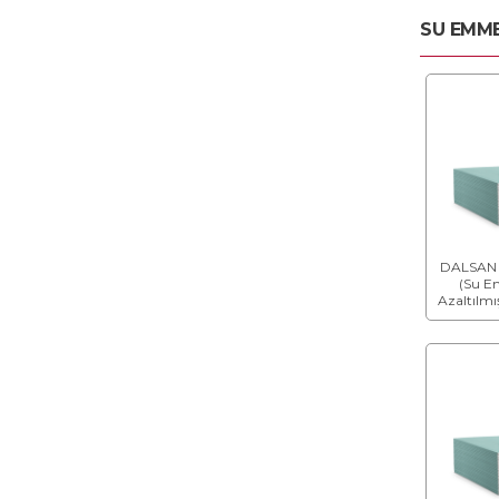
SU EMME
MANTOLAMA SUBASMAN
PROFİLLERİ
DEKORATİF SIVA
SIVA FİLELERİ
AKUSTİK ALÇI LEVHALAR
DALSAN 
(Su E
BOYA HAZIRLIK VE YÜZEY
Azaltılmı
TAMİR MACUNLARI
mm)
YOĞUNLUĞU ARTTIRILMIŞ
ALÇI LEVHALAR
ALÇI LEVHALAR İÇİN DİĞER
GALVANİZLİ SAC PROFİLLER