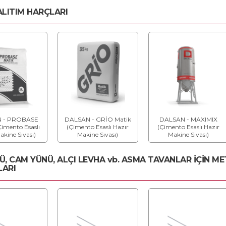
ALITIM HARÇLARI
 - PROBASE
DALSAN - GRİO Matik
DALSAN - MAXIMIX
imento Esaslı
(Çimento Esaslı Hazır
(Çimento Esaslı Hazır
akine Sıvası)
Makine Sıvası)
Makine Sıvası)
Ü, CAM YÜNÜ, ALÇI LEVHA vb. ASMA TAVANLAR İÇİN M
LARI