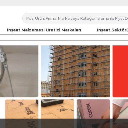
İnşaat Malzemesi Üretici Markaları
İnşaat Sektörü