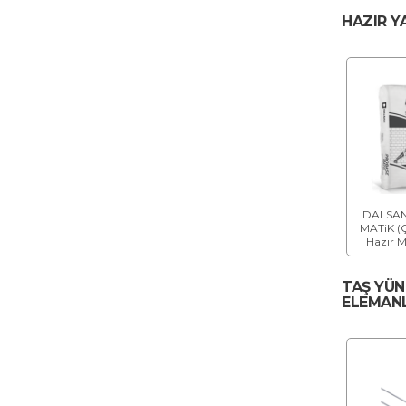
KEÇE TİPİ LİFLERLE
HAZIR Y
GÜÇLENDİRİLMİŞ YANGINA
DAYANIMI ARTTIRILMIŞ ve
SU EMME ORANI
AZALTILMIŞ ALÇI LEVHALAR
KEÇE TİPİ LİFLERLE
GÜÇLENDİRİLMİŞ YANGINA
DAYANIMI ve KIRILMA
DAYANIMI ARTTIRILMIŞ, SU
DALSAN
EMME ORANI AZALTILMIŞ
MATiK (Ç
ALÇI LEVHALAR
Hazır M
TAŞ YÜN
ALÇI LEVHALAR İÇİN
ELEMAN
GALVANİZLİ SAC TAVAN
PROFİLLERİ
ALÇI LEVHALAR İÇİN
GALVANİZLİ SAC DUVAR