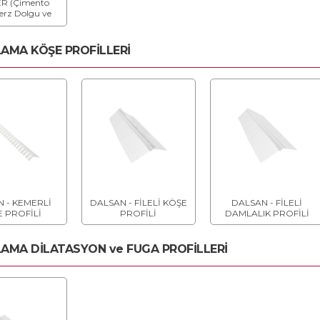
R (Çimento
Derz Dolgu ve
a Astarı)
MA KÖŞE PROFİLLERİ
 - KEMERLİ
DALSAN - FİLELİ KÖŞE
DALSAN - FİLELİ
 PROFİLİ
PROFİLİ
DAMLALIK PROFİLİ
MA DİLATASYON ve FUGA PROFİLLERİ