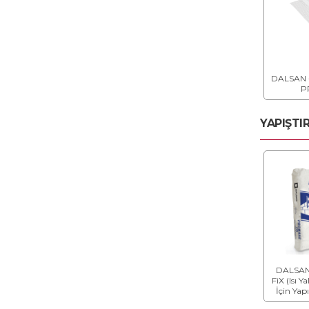
LEVHALAR
YOĞUNLUĞU ve YANGINA
DAYANIMI ARTTIRILMIŞ ALÇI
LEVHALAR
DALSAN 
P
YOĞUNLUĞU ve YANGINA
YAPIŞTI
DAYANIMI ARTTIRILMIŞ, SU
EMME ORANI AZALTILMIŞ,
YÜZEY SERTLİĞİ ve KIRILMA
DAYANIMI ARTTIRILMIŞ ALÇI
LEVHALAR
KEÇE TİPİ LİFLERLE
GÜÇLENDİRİLMİŞ YANGINA
DAYANIMI ve KIRILMA
DAYANIMI ARTTIRILMIŞ ALÇI
DALSAN
FiX (Isı Y
LEVHALAR
İçin Yap