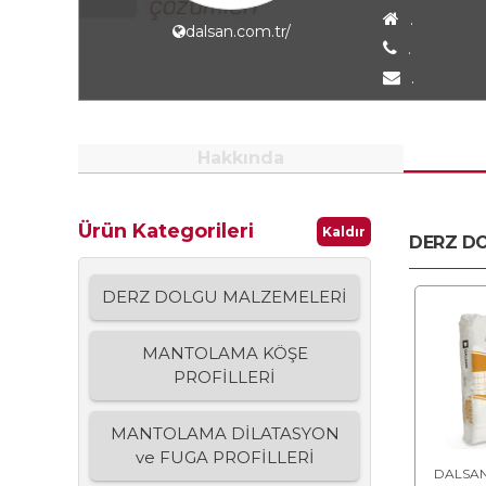
.
dalsan.com.tr/
.
.
Hakkında
Ürün Kategorileri
Kaldır
DERZ D
DERZ DOLGU MALZEMELERİ
MANTOLAMA KÖŞE
PROFİLLERİ
MANTOLAMA DİLATASYON
ve FUGA PROFİLLERİ
DALSAN