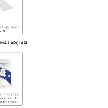
- FİLELİ FUGA
ROFİLİ
RMA HARÇLARI
 - PROBASE
alıtım Levhaları
ıstırma Harcı)