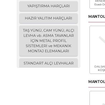
RENDE
Esaslı 
YAPIŞTIRMA HARÇLARI
Sıv
MANTOLA
HAZIR YALITIM HARÇLARI
TAŞ YÜNÜ, CAM YÜNÜ, ALÇI
LEVHA vb. ASMA TAVANLAR
İÇİN METAL PROFİL
SİSTEMLERİ ve MEKANİK
MONTAJ ELEMANLARI
STANDART ALÇI LEVHALAR
DALSAN
KÖŞE
SU EMME ORANI
AZALTILMIŞ ALÇI LEVHALAR
MANTOLA
YANGINA DAYANIMI
ARTTIRILMIŞ ve SU EMME
ORANI AZALTILMIŞ ALÇI