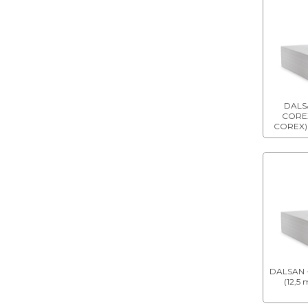
VİDALAR ve DÜBELLER
DERZ BANTLARI
SES YALITIM BANTLARI
DALSA
ALÇI LEVHALAR İÇİN L
COREX
BAĞLANTI ELEMANLARI
COREX) 
mm)
ALÇI LEVHALAR İÇİN T
PROFİLLERİ
HAZIR TESVİYE ve ZEMİN
HARÇLARI
LİKİT YÜZEY
DALSAN 
SERTLEŞTİRİCİLER ve
(12,5 
ASTARLAR