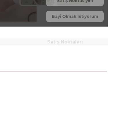
Satış Noktasıyım
Bayi Olmak İstiyorum
Satış Noktaları