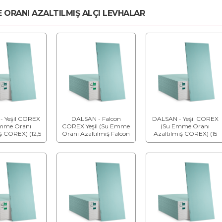
 ORANI AZALTILMIŞ ALÇI LEVHALAR
- Yeşil COREX
DALSAN - Falcon
DALSAN - Yeşil COREX
mme Oranı
COREX Yeşil (Su Emme
(Su Emme Oranı
ş COREX) (12,5
Oranı Azaltılmış Falcon
Azaltılmış COREX) (15
 (Tip H1)
COREX) (12,5 mm) (Tip
mm) (Tip H1)
H1)