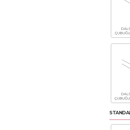
PROFİLLERİ
ALÇI LEVHALAR İÇİN KÖŞE
PROFİLLERİ
DALS
ÇUBUĞU 
ALÇI LEVHALAR İÇİN
KLİPSLER
ALÇI LEVHALAR İÇİN ASKI
MAŞALARI
ALÇI LEVHALAR İÇİN
EKLEME PARÇALARI
DALS
ÇUBUĞU 
ALÇI LEVHALAR İÇİN
AGRAFLAR
STANDAR
ALÇI LEVHALAR İÇİN