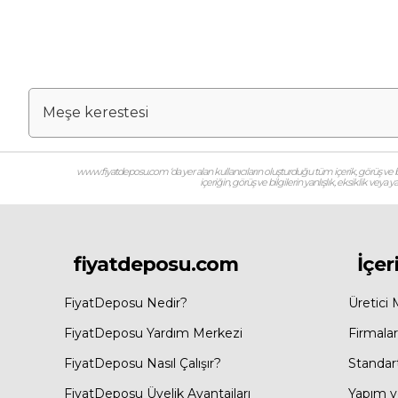
Meşe kerestesi
www.fiyatdeposu.com ‘da yer alan kullanıcıların oluşturduğu tüm içerik, görüş ve bil
içeriğin, görüş ve bilgilerin yanlışlık, eksiklik veya
fiyatdeposu.com
İçer
FiyatDeposu Nedir?
Üretici 
FiyatDeposu Yardım Merkezi
Firmalar
FiyatDeposu Nasıl Çalışır?
Standar
FiyatDeposu Üyelik Avantajları
Yapım ve