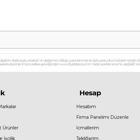
gilerin doğruluğu, eksiksiz ve değişmez olduğu, yayınlanması ile ilgili yasal yükümlülükler içeriği olu
 yasalarla düzenlenmiş kurallara aykırılığından www.fiyatdeposu.com hiçbir şekilde sorumlu değildir. Soruların
ik
Hesap
Markalar
Hesabım
Firma Panelimi Düzenle
t Ürünler
İcmallerim
 İşçilik
Tekliflerim