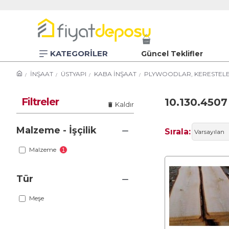
KATEGORİLER
Güncel Teklifler
İNŞAAT
ÜSTYAPI
KABA İNŞAAT
PLYWOODLAR, KERESTELER,
Filtreler
10.130.4507
Kaldır
Malzeme - İşçilik
Sırala:
Malzeme
1
Tür
Meşe