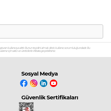
şturan kullanıcıya aittir. Bunun teyidini almak direk kullanıcı sorumluluğundadır. Bu
ız için satıcı ve üreticilerle irtibata geçebilirsiniz.
Sosyal Medya
Güvenlik Sertifikaları