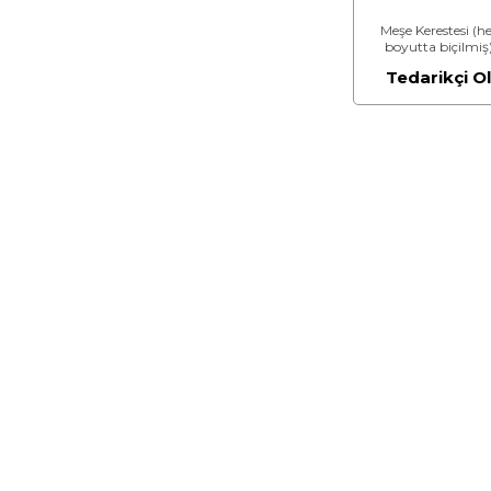
Meşe Kerestesi (h
boyutta biçilmiş
Tedarikçi O