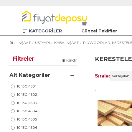
KATEGORİLER
Güncel Teklifler
İNŞAAT
ÜSTYAPI
KABA İNŞAAT
PLYWOODLAR, KERESTELER,
Filtreler
KERESTEL
Kaldır
Alt Kategoriler
Sırala:
10.130.4501
10.130.4502
10.130.4503
10.130.4504
10.130.4505
10.130.4506