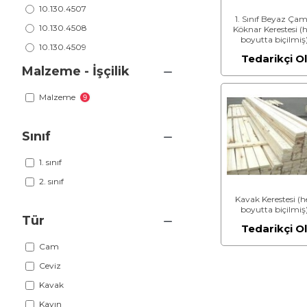
10.130.4507
1. Sınıf Beyaz Çam
10.130.4508
Köknar Kerestesi (
boyutta biçilmiş
10.130.4509
Tedarikçi O
Malzeme - İşçilik
Malzeme
9
Sınıf
1. sınıf
2. sınıf
Kavak Kerestesi (h
boyutta biçilmiş
Tür
Tedarikçi O
Cam
Ceviz
Kavak
Kayın