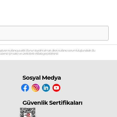
şturan kullanıcıya aittir. Bunun teyidini almak direk kullanıcı sorumluluğundadır. Bu
ız için satıcı ve üreticilerle irtibata geçebilirsiniz.
Sosyal Medya
Güvenlik Sertifikaları