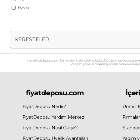
Köknar
Meşe
KERESTELER
www.fiyatdeposu.com ‘da yer alan kullanıcıların oluşturduğu tüm içerik, görüş ve bil
içeriğin, görüş ve bilgilerin yanlışlık, eksiklik veya
fiyatdeposu.com
İçer
FiyatDeposu Nedir?
Üretici 
FiyatDeposu Yardım Merkezi
Firmalar
FiyatDeposu Nasıl Çalışır?
Standar
FiyatDeposu Üyelik Avantajları
Yapım ve