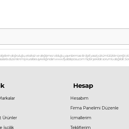
gilerin doğruluğu, eksiksiz ve değişmez olduğu, yayınlanması ile ilgili yasal yükümlülükler içeriği olu
 yasalarla düzenlenmiş kurallara aykırılığından www.fiyatdeposu.com hiçbir şekilde sorumlu değildir. Soruların
ik
Hesap
Markalar
Hesabım
Firma Panelimi Düzenle
t Ürünler
İcmallerim
 İşçilik
Tekliflerim