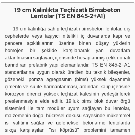
19 cm Kalınlıkta Teçhizatlı Bimsbeton
Lentolar (TS EN 845-2+A1)
19 cm kalınlığa sahip teçhizatlı bimsbeton lentolar, dış
cephelerde veya taşıyıcı nitelikli iç duvarlarda kapı ve
pencere açıklıklarının üzerine binen düşey yüklerin
homojen bir şekilde karşılanarak yan duvarlara
aktarılmasını sağlayan, içerisinde hesaplanmış çelik donatı
barındıran prefabrik yapı elemanlarıdır. TS EN 845-2+A1
standartlarına uygun olarak üretilen bu teknik bileşenler,
gözenekli pomza agregasının (bims) yüksek dayanımlı
çimento ve su ile harmanlanması, ardından kalıp içerisine
korozyon direnci yüksek teçhizat kafesinin yerleştirilerek
preslenmesiyle elde edilir. 19’luk bims blok duvar örgü
sistemleri ile tam modüler uyum sağlayan bu lentolar,
malzemenin doğal hücresel dokusu sayesinde mükemmel
ısı yalıtımı sağlar ve geleneksel betonarme lentolarda
sıkça karşılaşılan "ısı köprüsü" problemini tamamen