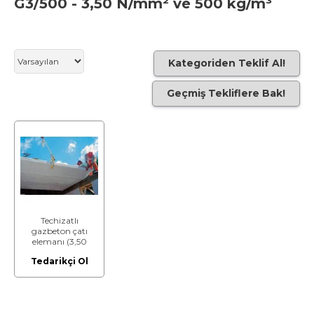
G3/500 - 3,50 N/mm² ve 500 kg/m³
Kategoriden Teklif Al!
Geçmiş Tekliflere Bak!
Techizatlı
gazbeton çatı
elemanı (3,50
N/mm² ve 500
Tedarikçi Ol
kg/m³)