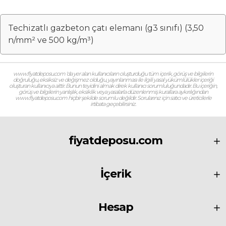
Techizatlı gazbeton çatı elemanı (g3 sınıfı) (3,50
n/mm² ve 500 kg/m³)
www.fiyatdeposu.com ‘da yer alan kullanıcıların oluşturduğu tüm içerik, görüş ve bilgilerin
doğruluğu, eksiksiz ve değişmez olduğu, yayınlanması ile ilgili yasal yükümlülükler içeriği
oluşturan kullanıcıya aittir. Bunun teyidini almak direk kullanıcı sorumluluğundadır. Bu içeriğin,
görüş ve bilgilerin yanlışlık, eksiklik veya yasalarla düzenlenmiş kurallara aykırılığından
www.fiyatdeposu.com hiçbir şekilde sorumlu değildir. Sorularınız için satıcı ve üreticilerle
irtibata geçebilirsiniz.
fiyatdeposu.com
İçerik
Hesap