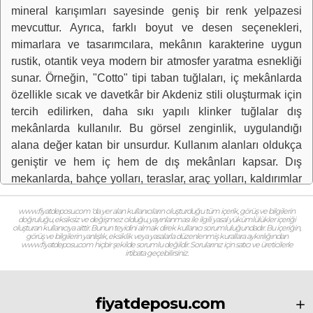
mineral karışımları sayesinde geniş bir renk yelpazesi
mevcuttur. Ayrıca, farklı boyut ve desen seçenekleri,
mimarlara ve tasarımcılara, mekânın karakterine uygun
rustik, otantik veya modern bir atmosfer yaratma esnekliği
sunar. Örneğin, "Cotto" tipi taban tuğlaları, iç mekânlarda
özellikle sıcak ve davetkâr bir Akdeniz stili oluşturmak için
tercih edilirken, daha sıkı yapılı klinker tuğlalar dış
mekânlarda kullanılır. Bu görsel zenginlik, uygulandığı
alana değer katan bir unsurdur. Kullanım alanları oldukça
geniştir ve hem iç hem de dış mekânları kapsar. Dış
mekanlarda, bahçe yolları, teraslar, araç yolları, kaldırımlar
ve meydanlar gibi yoğun kullanıma açık alanlarda sıkça
kullanılır. Özellikle düşük su emme ve donma-çözülme
www.fiyatdeposu.com ‘da yer alan kullanıcıların oluşturduğu tüm içerik, görüş ve bilgilerin
doğruluğu, eksiksiz ve değişmez olduğu, yayınlanması ile ilgili yasal yükümlülükler içeriği
döngülerine karşı dirençli olması, taban tuğlasını dış hava
oluşturan kullanıcıya aittir. Bunun teyidini almak direk kullanıcı sorumluluğundadır. Bu içeriğin,
görüş ve bilgilerin yanlışlık, eksiklik veya yasalarla düzenlenmiş kurallara aykırılığından
koşullarına dayanıklı kılan önemli avantajlarından biridir.
www.fiyatdeposu.com hiçbir şekilde sorumlu değildir. Sorularınız için satıcı ve üreticilerle
irtibata geçebilirsiniz.
Aynı zamanda, yüzey dokusunun kaydırmazlık sağlaması
sayesinde havuz kenarları gibi ıslak alanlarda da
uygulanabilir. İç mekânlarda ise mutfaklar, koridorlar,
fiyatdeposu.com
oturma odaları ve ticari mekânların zeminlerinde doğal ve