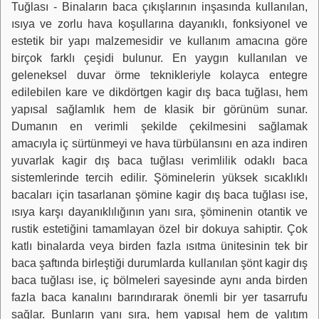
Tuğlası - Binaların baca çıkışlarının inşasında kullanılan,
ısıya ve zorlu hava koşullarına dayanıklı, fonksiyonel ve
estetik bir yapı malzemesidir ve kullanım amacına göre
birçok farklı çeşidi bulunur. En yaygın kullanılan ve
geleneksel duvar örme teknikleriyle kolayca entegre
edilebilen kare ve dikdörtgen kagir dış baca tuğlası, hem
yapısal sağlamlık hem de klasik bir görünüm sunar.
Dumanın en verimli şekilde çekilmesini sağlamak
amacıyla iç sürtünmeyi ve hava türbülansını en aza indiren
yuvarlak kagir dış baca tuğlası verimlilik odaklı baca
sistemlerinde tercih edilir. Şöminelerin yüksek sıcaklıklı
bacaları için tasarlanan şömine kagir dış baca tuğlası ise,
ısıya karşı dayanıklılığının yanı sıra, şöminenin otantik ve
rustik estetiğini tamamlayan özel bir dokuya sahiptir. Çok
katlı binalarda veya birden fazla ısıtma ünitesinin tek bir
baca şaftında birleştiği durumlarda kullanılan şönt kagir dış
baca tuğlası ise, iç bölmeleri sayesinde aynı anda birden
fazla baca kanalını barındırarak önemli bir yer tasarrufu
sağlar. Bunların yanı sıra, hem yapısal hem de yalıtım