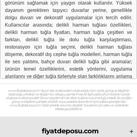
görünüm sağlamak için yaygın olarak kullanılır. Yüksek
dayanım gerektiren taşıyıcı duvarlar yerine, genellikle
dolgu duvarı ve dekoratif uygulamalar için tercih edilir.
Kullanıcılar arasında; delikli harman tuğlası özellikleri,
delikli harman tuğla fiyatları, harman tuğla çeşitleri ve
farkları, delikli tuğla ile dolu tuğla karşılaştırması,
restorasyon için tuğla seçimi, delikli harman tuğlası
döşeme, dekoratif dış cephe tuğla modelleri, harman tuğla
ile ses yalıtımı, bahçe duvarı delikli tuğla gibi aramalar;
ürünün temel özelliklerini, estetik yönlerini, uygulama
alanlarını ve diğer tuğla türleriyle olan farklılıklarını anlama
amacı gösterir ve yapı malzemesi karşılaştırma ve estetik
sorgulamaları olarak da isimlendirilir.
www.fiyatdeposu.com ‘da yer alan kullanıcıların oluşturduğu tüm içerik, görüş ve bilgilerin
doğruluğu, eksiksiz ve değişmez olduğu, yayınlanması ile ilgili yasal yükümlülükler içeriği
Malzeme Fiyatı
oluşturan kullanıcıya aittir. Bunun teyidini almak direk kullanıcı sorumluluğundadır. Bu içeriğin,
görüş ve bilgilerin yanlışlık, eksiklik veya yasalarla düzenlenmiş kurallara aykırılığından
www.fiyatdeposu.com hiçbir şekilde sorumlu değildir. Sorularınız için satıcı ve üreticilerle
irtibata geçebilirsiniz.
10.130.2212 - Rayiç Pozu Tanımı:
Poz No:
10.130.2212
fiyatdeposu.com
Eski Poz No:
04.016/P02