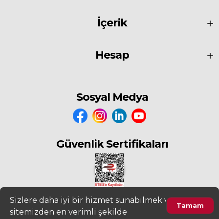
Tanım:
19 x 9 x 5 cm ebatlarında delikli harman tuğlası
(TS EN 771-1+A1) (uzunluk x genişlik x yükseklik)
İçerik
Birim:
Adet
Kurumu:
Çevre, Şehircilik ve İklim Değişikliği Bakanlığı
Hesap
10.130.2212 - Pozunun Kullanıldığı Analizler:
15.220.1452
- 90 mm kalınlığında delikli harman tuğlası
(190 x 90 x 50 mm) ile duvar yapılması
Sosyal Medya
15.220.1462
-
90 mm kalınlığında delikli harman tuğlası
(190 x 90 x 50 mm) ile duvar yapılması
Güvenlik Sertifikaları
Sizlere daha iyi bir hizmet sunabilmek ve
Tamam
sitemizden en verimli şekilde
2022
www.fiyatdeposu.com
Altera Bilgi Teknolojileri LTD. ŞTİ. Her