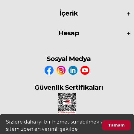
Birim:
Adet
Kurumu:
Çevre, Şehircilik ve İklim Değişikliği Bakanlığı
İçerik
Hesap
Sosyal Medya
Güvenlik Sertifikaları
Sizlere daha iyi bir hizmet sunabilmek ve
Tamam
sitemizden en verimli şekilde
2022
www.fiyatdeposu.com
Altera Bilgi Teknolojileri LTD. ŞTİ. Her