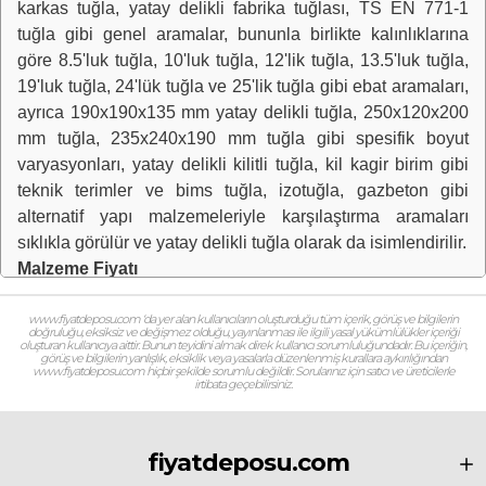
karkas tuğla, yatay delikli fabrika tuğlası, TS EN 771-1
tuğla gibi genel aramalar, bununla birlikte kalınlıklarına
göre 8.5'luk tuğla, 10'luk tuğla, 12'lik tuğla, 13.5'luk tuğla,
19'luk tuğla, 24'lük tuğla ve 25'lik tuğla gibi ebat aramaları,
ayrıca 190x190x135 mm yatay delikli tuğla, 250x120x200
mm tuğla, 235x240x190 mm tuğla gibi spesifik boyut
varyasyonları, yatay delikli kilitli tuğla, kil kagir birim gibi
teknik terimler ve bims tuğla, izotuğla, gazbeton gibi
alternatif yapı malzemeleriyle karşılaştırma aramaları
sıklıkla görülür ve yatay delikli tuğla olarak da isimlendirilir.
Malzeme Fiyatı
10.130.2019 - Rayiç Pozu Tanımı:
www.fiyatdeposu.com ‘da yer alan kullanıcıların oluşturduğu tüm içerik, görüş ve bilgilerin
doğruluğu, eksiksiz ve değişmez olduğu, yayınlanması ile ilgili yasal yükümlülükler içeriği
oluşturan kullanıcıya aittir. Bunun teyidini almak direk kullanıcı sorumluluğundadır. Bu içeriğin,
Poz No:
10.130.2019
görüş ve bilgilerin yanlışlık, eksiklik veya yasalarla düzenlenmiş kurallara aykırılığından
www.fiyatdeposu.com hiçbir şekilde sorumlu değildir. Sorularınız için satıcı ve üreticilerle
Eski Poz No:
-
irtibata geçebilirsiniz.
Tanım:
23,5 x 25 x 13,5 cm ebatlarında yatay delikli P
birim tuğla (TS EN 771-1+A1) (uzunluk x genişlik x
fiyatdeposu.com
yükseklik)