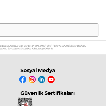
şturan kullanıcıya aittir. Bunun teyidini almak direk kullanıcı sorumluluğundadır. Bu
ız için satıcı ve üreticilerle irtibata geçebilirsiniz.
Sosyal Medya
Güvenlik Sertifikaları