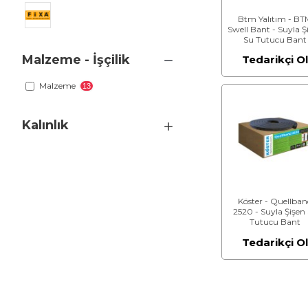
Btm Yalıtım - BT
Swell Bant - Suyla Ş
Su Tutucu Bant
Malzeme - İşçilik
Tedarikçi O
Malzeme
13
Kalınlık
Köster - Quellba
2520 - Suyla Şişen
Tutucu Bant
Tedarikçi O