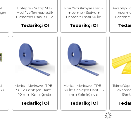
M
Entegre - Sutop SB -
Fixa Yapı Kimyasalları -
Fixa Yapı K
işen
Modifiye Termoplastik
Impermo - Sodyum
Impermo
Elastomer Esaslı Su İle
Bentonit Esaslı Su İle
Bentonit E
Şişen Su Tutucu Bant
Şişen Bant - 10 Metre
Şişen Ban
l
Tedarikçi Ol
Tedarikçi Ol
Tedar
Rulo (5 mm + 20 mm)
Rulo (10 
nd
Merks - Merkswell TPE -
Merks - Merkswell TPE -
Tekno Yapı
 Su
Su İle Genleşen Bant -
Su İle Genleşen Bant - 5
- Teknome
10 mm Kalınlığında
mm Kalınlığında
Bant
Sızdırmazl
l
Tedarikçi Ol
Tedarikçi Ol
Tedar
Esaslı 
Ba