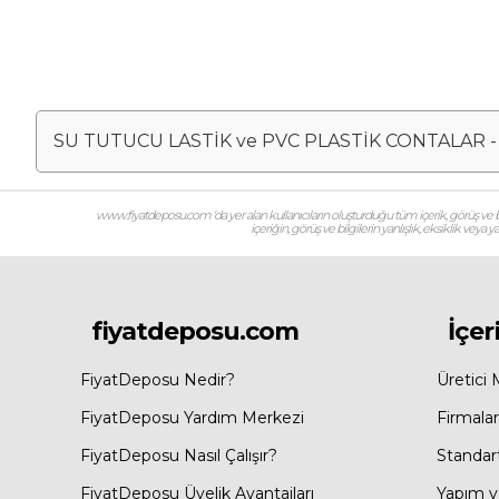
SU TUTUCU LASTİK ve PVC PLASTİK CONTALAR 
www.fiyatdeposu.com ‘da yer alan kullanıcıların oluşturduğu tüm içerik, görüş ve bil
içeriğin, görüş ve bilgilerin yanlışlık, eksiklik veya
fiyatdeposu.com
İçer
FiyatDeposu Nedir?
Üretici 
FiyatDeposu Yardım Merkezi
Firmalar
FiyatDeposu Nasıl Çalışır?
Standar
FiyatDeposu Üyelik Avantajları
Yapım ve