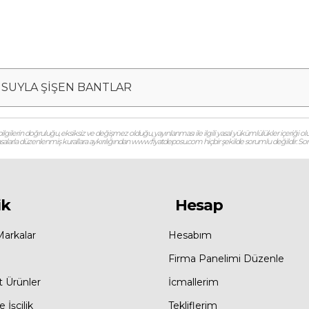
- SUYLA ŞİŞEN BANTLAR
gilerin doğruluğu, eksiksiz ve değişmez olduğu, yayınlanması ile ilgili yasal yükümlülükler içeriği olu
 yasalarla düzenlenmiş kurallara aykırılığından www.fiyatdeposu.com hiçbir şekilde sorumlu değildir. Soruların
ik
Hesap
Markalar
Hesabım
Firma Panelimi Düzenle
t Ürünler
İcmallerim
 İşçilik
Tekliflerim