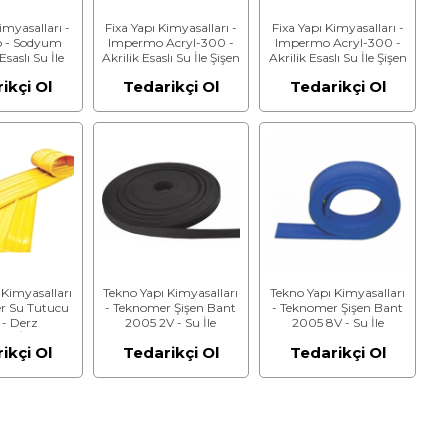
imyasalları -
Fixa Yapı Kimyasalları -
Fixa Yapı Kimyasalları -
 - Sodyum
Impermo Acryl-300 -
Impermo Acryl-300 -
saslı Su İle
Akrilik Esaslı Su İle Şişen
Akrilik Esaslı Su İle Şişen
t - 5 Metre
Bant - 10 Metre Rulo
Bant - 20 Metre Rulo (5
ikçi Ol
Tedarikçi Ol
Tedarikçi Ol
mm + 20 mm)
(10 mm + 20 mm)
mm + 20 mm)
 Kimyasalları
Tekno Yapı Kimyasalları
Tekno Yapı Kimyasalları
r Su Tutucu
- Teknomer Şişen Bant
- Teknomer Şişen Bant
 - Derz
2005 2V - Su İle
2005 8V - Su İle
ığı İçin PVC
Genleşen Bant
Genleşen Kauçuk Bant
ikçi Ol
Tedarikçi Ol
Tedarikçi Ol
Su Tutucu
ntlar