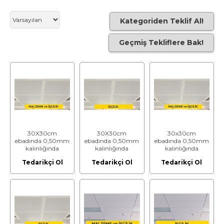
Kategoriden Teklif Al!
Geçmiş Tekliflere Bak!
30X30cm
30X30cm
30x30cm
ebadında 0,50mm
ebadında 0,50mm
ebadında 0,50mm
kalınlığında
kalınlığında
kalınlığında
minimum 20
minimum 20
minimum 20
Tedarikçi Ol
Tedarikçi Ol
Tedarikçi Ol
mikron
mikron
mikron
elektrostatik toz
elektrostatik toz
elektrostatik toz
boyalı (polyester
boyalı (polyester
boyalı (polyester
esaslı) arka yüzü
esaslı) arka yüzü
esaslı) delikli
akustik kumaş
akustik kumaş
alüminyum
kaplı delikli
kaplı delikli
plakadan (EN AW
alüminyum
alüminyum
3000 serisi)
plakadan (EN AW
plakadan (EN AW
sarkmalı sistem
3000 serisi)
3000 serisi)
asma tavan