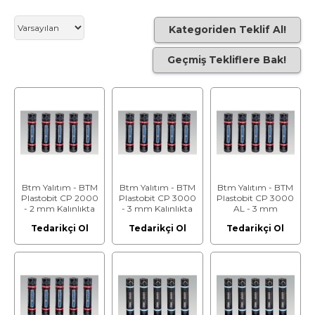
Kategoriden Teklif Al!
Geçmiş Tekliflere Bak!
Btm Yalıtım - BTM
Btm Yalıtım - BTM
Btm Yalıtım - BTM
Plastobit CP 2000
Plastobit CP 3000
Plastobit CP 3000
- 2 mm Kalınlıkta
- 3 mm Kalınlıkta
AL - 3 mm
Su Yalıtım
Su Yalıtım
Kalınlıkta Su
Tedarikçi Ol
Tedarikçi Ol
Tedarikçi Ol
Membranı
Membranı
Yalıtım Membranı