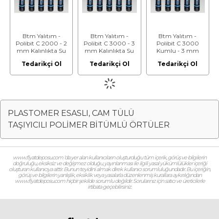
Btm Yalıtım -
Btm Yalıtım -
Btm Yalıtım -
Polibit C 2000 - 2
Polibit C 3000 - 3
Polibit C 3000
mm Kalınlıkta Su
mm Kalınlıkta Su
Kumlu - 3 mm
Yalıtım Membranı
Yalıtım Membranı
Kalınlıkta Su
Tedarikçi Ol
Tedarikçi Ol
Tedarikçi Ol
Yalıtım Membranı
PLASTOMER ESASLI, CAM TÜLÜ
TAŞIYICILI POLİMER BİTÜMLÜ ÖRTÜLER
www.fiyatdeposu.com ‘da yer alan kullanıcıların oluşturduğu tüm içerik, görüş ve bilgilerin
doğruluğu, eksiksiz ve değişmez olduğu, yayınlanması ile ilgili yasal yükümlülükler içeriği
oluşturan kullanıcıya aittir. Bunun teyidini almak direk kullanıcı sorumluluğundadır. Bu içeriğin,
görüş ve bilgilerin yanlışlık, eksiklik veya yasalarla düzenlenmiş kurallara aykırılığından
www.fiyatdeposu.com hiçbir şekilde sorumlu değildir. Sorularınız için satıcı ve üreticilerle
irtibata geçebilirsiniz.