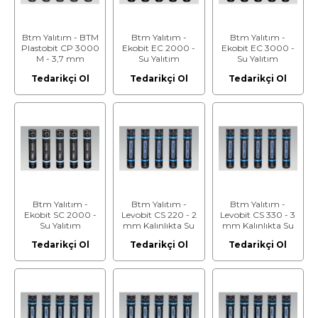
Btm Yalıtım - BTM
Btm Yalıtım -
Btm Yalıtım -
Plastobit CP 3000
Ekobit EC 2000 -
Ekobit EC 3000 -
M - 3,7 mm
Su Yalıtım
Su Yalıtım
Kalınlıkta Su
Membranı
Membranı
Tedarikçi Ol
Tedarikçi Ol
Tedarikçi Ol
Yalıtım Membranı
Btm Yalıtım -
Btm Yalıtım -
Btm Yalıtım -
Ekobit SC 2000 -
Levobit CS 220 - 2
Levobit CS 330 - 3
Su Yalıtım
mm Kalınlıkta Su
mm Kalınlıkta Su
Membranı
Yalıtım Membranı
Yalıtım Membranı
Tedarikçi Ol
Tedarikçi Ol
Tedarikçi Ol