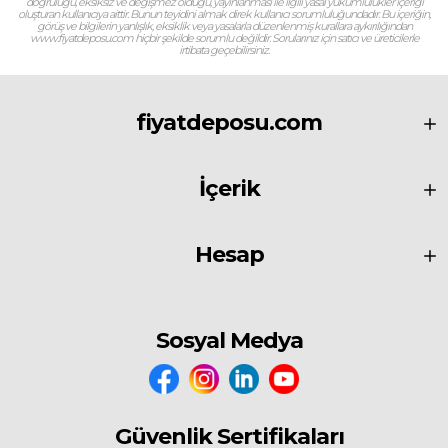
doğruluğu, eksiksiz ve değişmez olduğu, yayınlanması ile ilgili yasal yükümlülükler içeriği
oluşturan kullanıcıya aittir. Bunun teyidini almak direk kullanıcı sorumluluğundadır. Bu içeriğin,
görüş ve bilgilerin yanlışlık, eksiklik veya yasalarla düzenlenmiş kurallara aykırılığından
www.fiyatdeposu.com hiçbir şekilde sorumlu değildir. Sorularınız için satıcı ve üreticilerle
irtibata geçebilirsiniz.
fiyatdeposu.com
İçerik
Hesap
Sosyal Medya
Güvenlik Sertifikaları