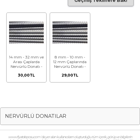
Geçmiş Tekliflere Bak!
14 mm - 32 mm ve
8 mm - 10 mm -
Arası Çaplarda
12 mm Çaplarında
Nervürlü Donatı -
Nervürlü Donatı -
Nervürlü Beton
Nervürlü Beton
30,00TL
29,00TL
Çelik Çubuğu
Çelik Çubuğu
NERVÜRLÜ DONATILAR
www.fiyatdeposu.com ‘da yer alan kullanıcıların oluşturduğu tüm içerik, görüş ve bilgilerin