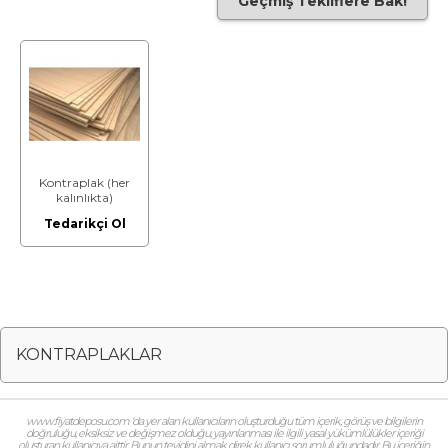
Geçmiş Tekliflere Bak!
Kontraplak (her
kalınlıkta)
Tedarikçi Ol
KONTRAPLAKLAR
www.fiyatdeposu.com ‘da yer alan kullanıcıların oluşturduğu tüm içerik, görüş ve bilgilerin
doğruluğu, eksiksiz ve değişmez olduğu, yayınlanması ile ilgili yasal yükümlülükler içeriği
oluşturan kullanıcıya aittir. Bunun teyidini almak direk kullanıcı sorumluluğundadır. Bu içeriğin,