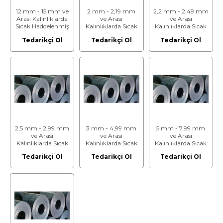
12 mm - 15 mm ve
2 mm - 2,19 mm
2,2 mm - 2,49 mm
Arası Kalınlıklarda
ve Arası
ve Arası
Sıcak Haddelenmiş
Kalınlıklarda Sıcak
Kalınlıklarda Sıcak
ve Asitlenmiş Rulo
Haddelenmiş ve
Haddelenmiş ve
Tedarikçi Ol
Tedarikçi Ol
Tedarikçi Ol
Saclar
Asitlenmiş Rulo
Asitlenmiş Rulo
Saclar
Saclar
2,5 mm - 2,99 mm
3 mm - 4,99 mm
5 mm - 7,99 mm
ve Arası
ve Arası
ve Arası
Kalınlıklarda Sıcak
Kalınlıklarda Sıcak
Kalınlıklarda Sıcak
Haddelenmiş ve
Haddelenmiş ve
Haddelenmiş ve
Tedarikçi Ol
Tedarikçi Ol
Tedarikçi Ol
Asitlenmiş Rulo
Asitlenmiş Rulo
Asitlenmiş Rulo
Saclar
Saclar
Saclar