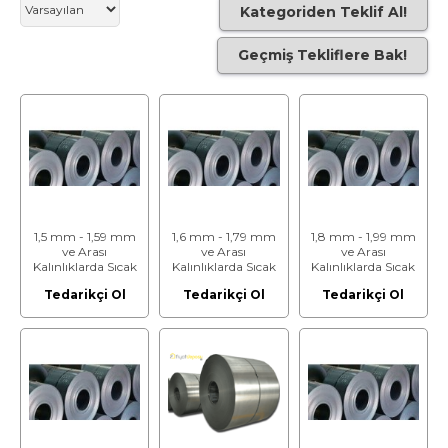
Kategoriden Teklif Al!
Geçmiş Tekliflere Bak!
1,5 mm - 1,59 mm
1,6 mm - 1,79 mm
1,8 mm - 1,99 mm
ve Arası
ve Arası
ve Arası
Kalınlıklarda Sıcak
Kalınlıklarda Sıcak
Kalınlıklarda Sıcak
Haddelenmiş ve
Haddelenmiş ve
Haddelenmiş ve
Tedarikçi Ol
Tedarikçi Ol
Tedarikçi Ol
Asitlenmiş Rulo
Asitlenmiş Rulo
Asitlenmiş Rulo
Saclar
Saclar
Saclar